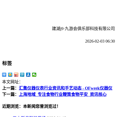
建湖j9·九游会俱乐部科技有限公司
2026-02-03 06:30
标签
本文网址：
上一篇：
汇集仪器仪表行业资讯和手艺动态 - OFweek仪器仪
下一篇：
上海地域_专注食物行业鞭策食物平安_资讯核心
近期浏览：本新闻您曾浏览过！