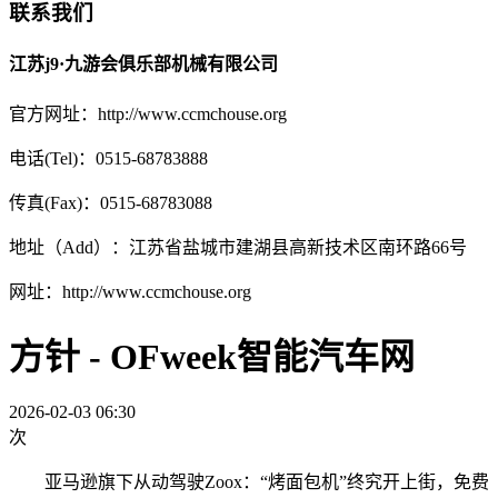
联系我们
江苏j9·九游会俱乐部机械有限公司
官方网址：http://www.ccmchouse.org
电话(Tel)：0515-68783888
传真(Fax)：0515-68783088
地址（Add）：江苏省盐城市建湖县高新技术区南环路66号
网址：http://www.ccmchouse.org
方针 - OFweek智能汽车网
2026-02-03 06:30
次
亚马逊旗下从动驾驶Zoox：“烤面包机”终究开上街，免费