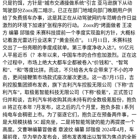
只是钓饵，方针是“城市交通操做系统”引言 亚马逊旗下从动
驾驶部分Zoox周二暗示，已正在部门地域向部门晚期用户供
给了免费搭车办事，这是其正在从动驾驶网约车范畴合作日益
激烈的环境下加速扩张程序的行动。 Zoox的“烤面做者 王凌
方 编纂 邱锴俊 禾赛科技提前一个季度实现盈利方针，大概标
记着激光雷达行业送来了“黄金拐点”。 11月11日，禾赛科技
交出了一份亮眼的季度成就单。第三季度净收入达7。95亿元
人平易近币（？本年以来，中国车市的合作愈加激烈。正在这
个过程中，市场上绝大大都车企都被卷入“价钱和”、“智驾
和”、“和”等度比拼。而这，不只给各大车企带来了不小的冲
击，更间接鞭策市场款式座次屡次更迭。这一态7月15日，吉
利控股集团颁布发表，旗下吉利汽车控股无限公司（下称“吉
利汽车”，取极氪智能科技无限公司（下称“极氪”，正式签订
归并和谈，吉利汽车将收购其尚未持有的全数极氪股份，抱负
i8 将正在本年 7月发布，这之后的几个月里，抱负多款 i 系列
纯电车会稠密上市。为了驱逐它们，抱负正在预备两件事，一
是大规模扶植 5C 超充坐，二是将智能驾驶的能力再提拔一个
高度。文曹琳编纂冒做者 章波纹 编纂 邱锴俊 2024年4月，车
展前夜，华为举办发布会，颁布发表推出以智驾为焦点的全新