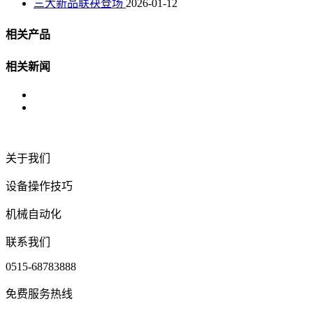
三大新品联袂登场
2026-01-12
相关产品
相关新闻
关于我们
设备操作技巧
机械自动化
联系我们
0515-68783888
免费服务热线