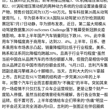
日，红旗H9正式预售。新车将推出搭载3．0L机械增压策动机
和2．0T涡轮增压策动机的两种动力系统的分歧设置装备摆设
产物，预售价钱区间为33万～60万元。智车科技第26周从动驾
驶周刊。1．华为获本年ICRA国际从动驾驶3D方针检测挑和
赛冠军7月17日动静，华为颁布发表，近日，第二届大规模从
动驾驶数据集2020 nuScenes Challenge落下帷幕受新冠肺炎疫
情影响，本年上半年国产汽车销量同比下跌16．9%，此中乘
用车下降幅度高于商用车，达到22．4%。上半年，日系、德
系乘用车市场表示凸起，销量降幅同比低于行业程度。美系、
韩系和法系同比降幅均跨越20%，且高于行业平均程度“虽然
当前中国自从品牌汽车的市场份额鄙人降，但我仍是相信中国
自从品牌正在中国市场的份额会反转。”6月23日，吉利汽车集
团副总裁冯擎峰决心十脚暗示。当天，吉利大大的SUV豪越
上市，吉利正在SUV范畴的结构进一步完美2020年的上半
年，对整个汽车行业而言都是颇为“不确定”的半年。突如其来
的一场疫情不只仅打乱了众车企运营规划，更是让整个财产一
度陷入停摆。虽然当前疫情曾经有所缓解，各行各业恢复一般
运转。但不置可否，上半年疫情给车企们带来的“伤痛”明显一
时半会还无法完全消逝6月8日，吉利的一张图正在伴侣圈疯