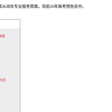
从动化专业报考简章。目前26年高考预告名中。