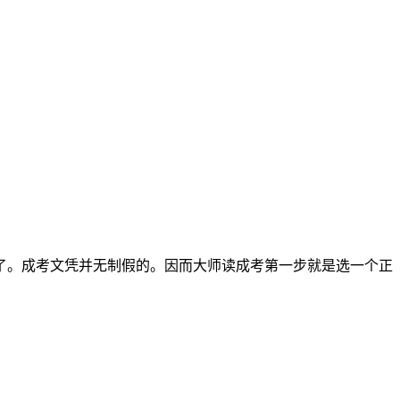
。成考文凭并无制假的。因而大师读成考第一步就是选一个正