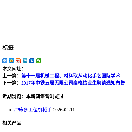
标签
本文网址：
上一篇：
第十一届机械工程、材料取从动化手艺国际学术
下一篇：
2017年中铁五局无限公司高校结业生聘请通知布告
近期浏览：本新闻您曾浏览过！
冲床多工位机械手
2026-02-11
相关产品