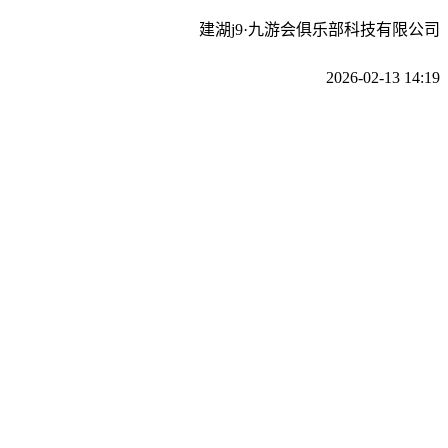
建湖j9·九游会俱乐部科技有限公司
2026-02-13 14:19