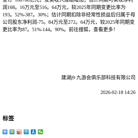
润168。16万元至516。64万元，较2025年同期变更比率为
193。52%-387。30%；估计同期扣除非经常性损益后归属于母
公司股东净利润-75。84万元至272。64万元，较2025年同期变
更比率为87。51%-144。90%。前往搜狐，查看更多！
建湖j9·九游会俱乐部科技有限公司
2026-02-18 14:26
标签