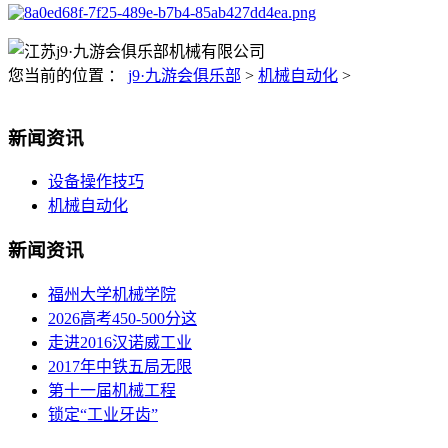
您当前的位置 ：
j9·九游会俱乐部
>
机械自动化
>
新闻资讯
设备操作技巧
机械自动化
新闻资讯
福州大学机械学院
2026高考450-500分这
走进2016汉诺威工业
2017年中铁五局无限
第十一届机械工程
锁定“工业牙齿”