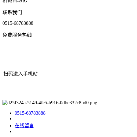
机械自动化
联系我们
0515-68783888
免费服务热线
扫码进入手机站
网站地图
|
|
XML
|
© 2022 Copyright
江苏j9·九游会俱乐部机械有
限公司
All rights reserved.
0515-68783888
在线留言