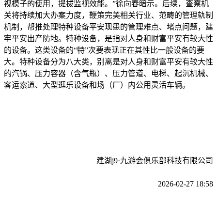
视模子的使用，提拔监视效能。”徐向春暗示。后续，查察机
关将持续加大办案力度，鞭策完美相关行业、范畴的管理轨制
机制，帮推处理特种设备平安现患的管理难点、堵点问题，建
牢平安出产防地。特种设备，是指对人身和财富平安有较大性
的设备。这类设备的“特”次要表现正在其性比一般设备的要
大。特种设备分为八大类，别离是对人身和财富平安有较大性
的汽锅、压力容器（含气瓶）、压力管道、电梯、起沉机械、
客运索道、大型逛乐设备和场（厂）内公用灵活车辆。
建湖j9·九游会俱乐部科技有限公司
2026-02-27 18:58