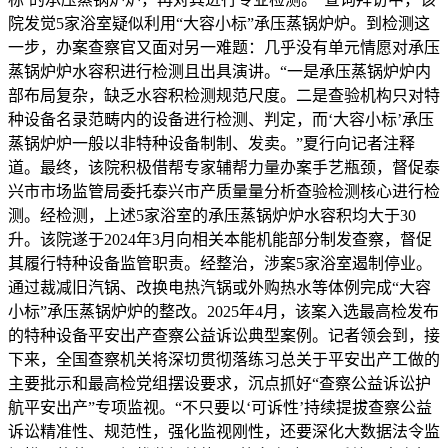
院发觉5家浴室疑似利用“大容小标”承压蒸锅炉炉。到检测这
一步，办案查察官又面对另一难题：几乎没有单元情愿对承压
蒸锅炉炉水容积进行检测且出具演讲。“一是承压蒸锅炉炉内
部布局复杂，缺乏水容积检测规范尺度。二是查验机构只对特
种设备名录范畴内的设备进行检测、判定，而‘大容小标’承压
蒸锅炉炉一般以非特种设备制制、发卖。”夏行向记者注释
道。最终，该院积极借帮专家辅帮力量办案手艺瓶颈，督促泰
兴市市场监管局委托泰兴市产质量量分析查验检测核心进行检
测。经检测，上述5家浴室的承压蒸锅炉炉水容积均大于30
升。该院遂于2024年3月向相关本能机能部分制发查察，督促
其履行特种设备监管职责。经整治，涉案5家浴室遏制停业。
通过裁减旧汽锅、改换电热汽锅或外购热水等体例完成“大容
小标”承压蒸锅炉炉的整改。2025年4月，该案入选最高检发布
的特种设备平安出产查察公益诉讼典型案例。记者领会到，接
下来，全国查察机关将深切贯彻落练习总关于平安出产工做的
主要批示和最高检党组摆设要求，沉点抓好“查察公益诉讼护
航平安出产”专项监视。“不只要以‘可诉性’持续提拔查察公益
诉讼精准性、规范性，强化监视刚性，还要深化大数据法令监