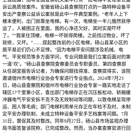
诉讼高质效案件。安徽省砀山县查察院打点的一路特种设备平
安出产查察公益诉讼案就是此中一件典型案例。“老年人上下
楼未便利，出门就靠坐电梯。有一次，电梯坐一半儿俄然就停
运了，人被困正在里面，我的心净还欠好，其时实是吓坏
了。”“我家住顶楼，电梯一坏就得爬楼。之前找过物业，坏了
就修，又坏。”……提起整改前的小区电梯，砀山县某小区的
居平易近们仍心不足悸。“因为电梯平安问题涉及机械、电
气、平安规范等多方面学问，专业问题是我们立案后面对的第
一道‘坎’。”砀山县查察院查察委员会专职委员、第四查察部
从任胡宜振告诉记者，为确保问题找得准、查察提得实，该院
邀请宿州市电梯行业协会专家进行专业指点。2024年7月23
日，砀山县查察院和宿州市电梯行业协会专家一路实地走访了
辖区17个室第小区，查出部门电梯存正在沉压板松动、轿厢缓
冲器电气平安安拆不克不及无效制动等问题，以致电梯呈现停
运、困人等毛病；部门电梯利用单元存正在年检不及时、未制
定平安办理轨制、未成立特种设备平安手艺档案等问题。7月
31日，督促其及时整改。同年9月27日，砀山县市场监视办理
局书面答复该院称，已完成整改。然而，当办案查察官进行回