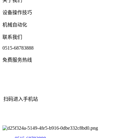
关于我们
设备操作技巧
机械自动化
联系我们
0515-68783888
免费服务热线
扫码进入手机站
网站地图
|
|
XML
|
© 2022 Copyright
江苏j9·九游会俱乐部机械有
限公司
All rights reserved.