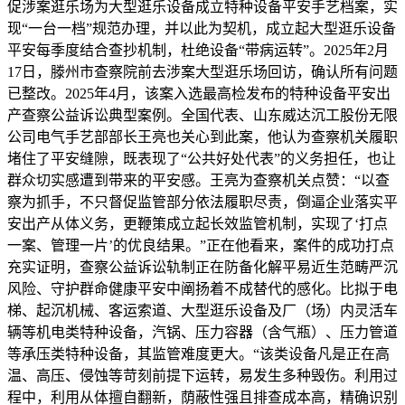
促涉案逛乐场为大型逛乐设备成立特种设备平安手艺档案，实
现“一台一档”规范办理，并以此为契机，成立起大型逛乐设备
平安每季度结合查抄机制，杜绝设备“带病运转”。2025年2月
17日，滕州市查察院前去涉案大型逛乐场回访，确认所有问题
已整改。2025年4月，该案入选最高检发布的特种设备平安出
产查察公益诉讼典型案例。全国代表、山东威达沉工股份无限
公司电气手艺部部长王亮也关心到此案，他认为查察机关履职
堵住了平安缝隙，既表现了“公共好处代表”的义务担任，也让
群众切实感遭到带来的平安感。王亮为查察机关点赞：“以查
察为抓手，不只督促监管部分依法履职尽责，倒逼企业落实平
安出产从体义务，更鞭策成立起长效监管机制，实现了‘打点
一案、管理一片’的优良结果。”正在他看来，案件的成功打点
充实证明，查察公益诉讼轨制正在防备化解平易近生范畴严沉
风险、守护群命健康平安中阐扬着不成替代的感化。比拟于电
梯、起沉机械、客运索道、大型逛乐设备及厂（场）内灵活车
辆等机电类特种设备，汽锅、压力容器（含气瓶）、压力管道
等承压类特种设备，其监管难度更大。“该类设备凡是正在高
温、高压、侵蚀等苛刻前提下运转，易发生多种毁伤。利用过
程中，利用从体擅自翻新，荫蔽性强且排查成本高，精确识别