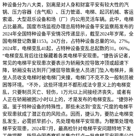
种设备分为八大类，别离是对人身和财富平安有较大性的汽
锅、压力容器（含气瓶）、压力管道、电梯、起沉机械、客运
索道、大型逛乐设备和场（厂）内公用灵活车辆。此中，电梯
占比最高。国度市场监视办理总局特种设备平安监察局发布的
2024年全国特种设备平安情况传递显示，截至2024年岁尾，全
国电梯登记数量1153。24万台，占特种设备总量的50。27%。
2024年，电梯变乱41起，占特种设备变乱总起数的31。06%。
“电梯变乱背后往往躲藏着各类电梯平安现患。”捷告诉记者，
常见的电梯平安现患次要表示为轿厢失控导致冲顶或超速下
降，轿厢没有达到开门楼层导致乘坐人员进门坠入电梯井，乘
坐人员收支电梯时被电梯门夹撞，电梯门不克不及一般制员被
困等环境。“不外，这些环境并不都形成法令意义上的电梯变
乱，只要制员灭亡、轻伤，1万元以上间接经济丧失，或者有
人正在轿厢被困2小时以上的，才是发布的电梯变乱。”捷弥补
道。鉴于特种设备的特殊性，那些未达到“变乱”尺度的电梯平
安现患就成了潜正在的风险点。因而，捷认为，要防止电梯变
乱发生，必需抓早抓小，先处理电梯平安现患。为鞭策处理电
梯平安现患，2024年7月，最高检针对电梯平安问题特地下发
工做提醒，指导全国查察机关集中打点一批电梯平安现患公益