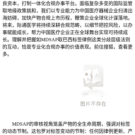
良资本，打制一体化合规办事平台。面临复杂多变的国际监管
取地缘政策挑和，我们以专业能力为中国医疗器械企业扫清出
海妨碍，加快产物合规上市历程，鞭策企业全球化计谋落地。
将来，际通医学将持续深耕合规范畴，以细节把控风险，以办
事赋能成长，帮力中国医疗企业正在全球舞台实现可持续成
长。理解并把握如MDSAP取巴西标签律例这类分歧层级法则
的互动，恰是专业化合规办事的价值表现。前往搜狐，查看更
多。
MDSAP的审核视角笼盖产物的全生命周期，强调对标签
的动态节制。这包罗对标签变动的节制：任何因律例更新、产