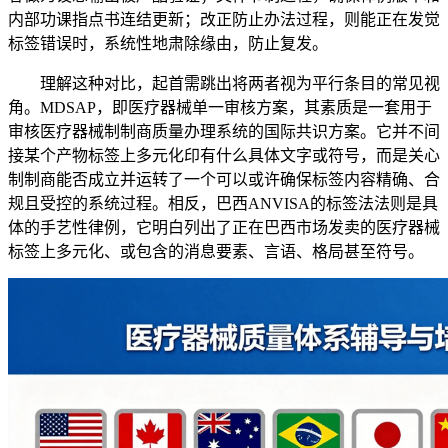
内部功课指点书连结更新；改正防止办法过程，则能正在发觉
标签错误时，系统性地肃除缘由，防止复发。
理解这种对比，起首需跳出将两者视为平行条目的常见视
角。MDSAP，即医疗器械单一审核方案，其素质是一套用于
审核医疗器械制制商质量办理系统的国际共识方案。它并不间
接某个产物标签上多元化印有什么具体文字或符号，而是关心
制制商能否成立并运转了一个可以或许确保标签内容精确、合
规且受控的系统过程。相反，巴西ANVISA的标签法法则是具
体的手艺性律例，它明白列出了正在巴西市场发卖的医疗器械
标签上多元化、或包含的消息要素、言语、格局甚至符号。