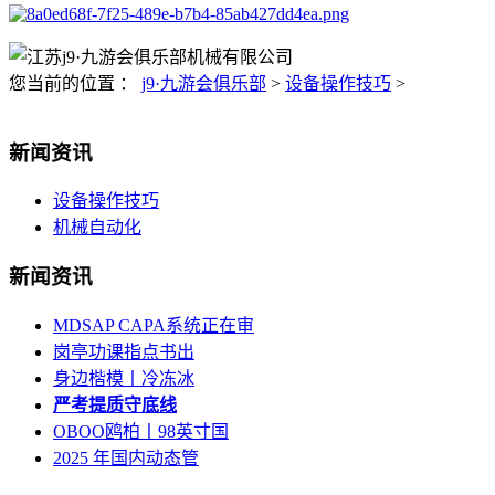
您当前的位置 ：
j9·九游会俱乐部
>
设备操作技巧
>
新闻资讯
设备操作技巧
机械自动化
新闻资讯
MDSAP CAPA系统正在审
岗亭功课指点书出
身边楷模丨冷冻冰
严考提质守底线
OBOO鸥柏丨98英寸国
2025 年国内动态管