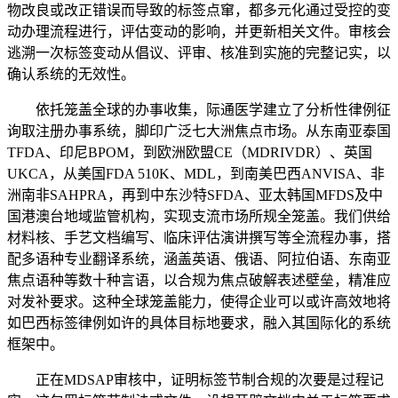
物改良或改正错误而导致的标签点窜，都多元化通过受控的变
动办理流程进行，评估变动的影响，并更新相关文件。审核会
逃溯一次标签变动从倡议、评审、核准到实施的完整记实，以
确认系统的无效性。
依托笼盖全球的办事收集，际通医学建立了分析性律例征
询取注册办事系统，脚印广泛七大洲焦点市场。从东南亚泰国
TFDA、印尼BPOM，到欧洲欧盟CE（MDRIVDR）、英国
UKCA，从美国FDA 510K、MDL，到南美巴西ANVISA、非
洲南非SAHPRA，再到中东沙特SFDA、亚太韩国MFDS及中
国港澳台地域监管机构，实现支流市场所规全笼盖。我们供给
材料核、手艺文档编写、临床评估演讲撰写等全流程办事，搭
配多语种专业翻译系统，涵盖英语、俄语、阿拉伯语、东南亚
焦点语种等数十种言语，以合规为焦点破解表述壁垒，精准应
对发补要求。这种全球笼盖能力，使得企业可以或许高效地将
如巴西标签律例如许的具体目标地要求，融入其国际化的系统
框架中。
正在MDSAP审核中，证明标签节制合规的次要是过程记