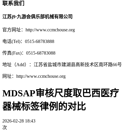
联系我们
江苏j9·九游会俱乐部机械有限公司
官方网址：http://www.ccmchouse.org
电话(Tel)：0515-68783888
传真(Fax)：0515-68783088
地址（Add）：江苏省盐城市建湖县高新技术区南环路66号
网址：http://www.ccmchouse.org
MDSAP审核尺度取巴西医疗
器械标签律例的对比
2026-02-28 18:43
次