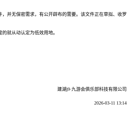
，并无保密需求，有公开辟布的需要。该文件正在草拟、收罗
度的就从动认定为低效用地。
建湖j9·九游会俱乐部科技有限公司
2026-03-11 13:14