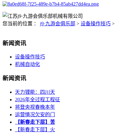
您当前的位置 ：
j9·九游会俱乐部
>
设备操作技巧
>
新闻资讯
设备操作技巧
机械自动化
新闻资讯
天力锂能：四川天
2026年全过程工程征
将登央视春晚本年
运营情况欠安的门
【新春走下层】苦
【新春走下层】火