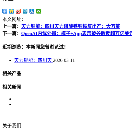
本文网址：
上一篇：
天力锂能：四川天力磷酸铁锂恢复出产；大万能
下一篇：
OpenAI内忧外患：模子+App表示被谷歌反超万亿美
近期浏览：本新闻您曾浏览过！
天力锂能：四川天
2026-03-11
相关产品
相关新闻
关于我们