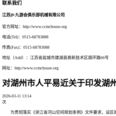
联系我们
江苏j9·九游会俱乐部机械有限公司
官方网址：http://www.ccmchouse.org
电话(Tel)：0515-68783888
传真(Fax)：0515-68783088
地址（Add）：江苏省盐城市建湖县高新技术区南环路66号
网址：http://www.ccmchouse.org
对湖州市人平易近关于印发湖
2026-03-11 13:14
次
为贯彻落实《浙江省河山空间规划条例》文件要求，设区的市