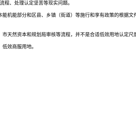
定流程、处理认定坚苦等现实问题。
能机能部分和区县、乡镇（街道）等施行和享有政策的根据文件
市天然资本和规划局审核等流程，并不是合适低效用地认定尺
、低效商服用地。