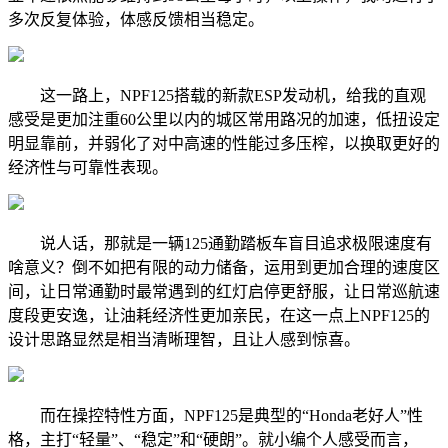
多次反复体验，体感反馈相当稳定。
这一路上，NPF125搭载的新款ESP发动机，给我的直观
感受是更加注重60公里以内的城区常用路况的加速，低扭设定
明显靠前，并弱化了对中高速的性能过多压榨，以换取更好的
经济性与可靠性表现。
说人话，那就是一辆125通勤踏板车盲目追求极限速度有
啥意义？倒不如把有限的动力储备，运用到更加合理的速度区
间，让日常通勤时最常遇到的红灯启停更舒服，让日常巡航速
度段更安逸，让油耗经济性更加亲民，在这一点上NPF125的
设计思路显然是相当清晰理智，且让人感到惊喜。
而在操控特性方面，NPF125是典型的“Honda老好人”性
格，主打“轻量”、“稳定”和“硬朗”。就小编个人感受而言，