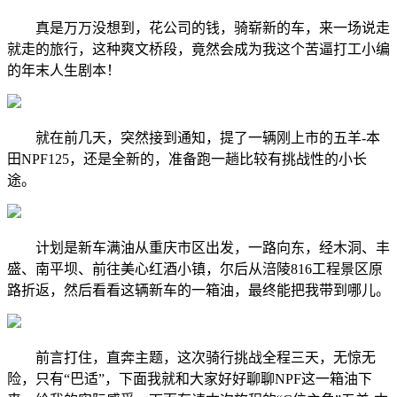
真是万万没想到，花公司的钱，骑崭新的车，来一场说走
就走的旅行，这种爽文桥段，竟然会成为我这个苦逼打工小编
的年末人生剧本！
就在前几天，突然接到通知，提了一辆刚上市的五羊-本
田NPF125，还是全新的，准备跑一趟比较有挑战性的小长
途。
计划是新车满油从重庆市区出发，一路向东，经木洞、丰
盛、南平坝、前往美心红酒小镇，尔后从涪陵816工程景区原
路折返，然后看看这辆新车的一箱油，最终能把我带到哪儿。
前言打住，直奔主题，这次骑行挑战全程三天，无惊无
险，只有“巴适”，下面我就和大家好好聊聊NPF这一箱油下