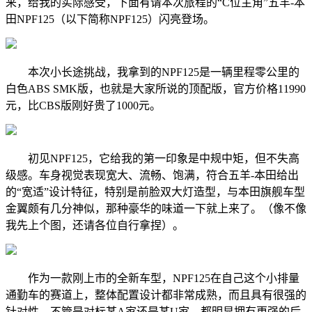
来，给我的实际感受，下面有请本次旅程的“C位主角”五羊-本
田NPF125（以下简称NPF125）闪亮登场。
本次小长途挑战，我拿到的NPF125是一辆里程零公里的
白色ABS SMK版，也就是大家所说的顶配版，官方价格11990
元，比CBS版刚好贵了1000元。
初见NPF125，它给我的第一印象是中规中矩，但不失高
级感。车身视觉表现宽大、流畅、饱满，符合五羊-本田给出
的“宽适”设计特征，特别是前脸双大灯造型，与本田旗舰车型
金翼颇有几分神似，那种豪华的味道一下就上来了。（像不像
我先上个图，还请各位自行拿捏）。
作为一款刚上市的全新车型，NPF125在自己这个小排量
通勤车的赛道上，整体配置设计都非常成熟，而且具有很强的
针对性，不管是对标某A家还是某U家，都明显拥有更强的后