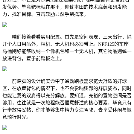
发优势。毕竟靶标就在那里，仰仗本田的技术底蕴和研发能
力，找准目标、直击软肋显然手到擒来。
咱们接着看看实用配置。首先是空间表现，三天出行，除
开个人日用品外，相机、无人机也必须带上。NPF125的车座
马桶刚好能够收纳一个像机包和一个无人机，其它物品则统一
放进背包，置于前踏板之上。
前踏脚的设计确实命中了通勤踏板需求宽大舒适的好球
区，在放置背包的情况下，也不会影响腿部的舒展姿态，同时
也能让我的双肩得以充分解放。要知道，充裕的置物空间是否
够用，往往就是一次旅程能否惬意舒适的核心要素，毕竟只有
行李放得妥帖，你才能够集中精力专注驾驶，去享受休闲与惬
意骑行时光。