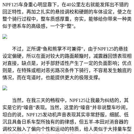
NPF125车身重心明显靠下，在40公里左右就能发挥出不错的
回正特性，再加之扎实的悬挂调校和硬朗的车体设定，使之在
整个骑行过程中，整车质感厚重，夯实，能够给你带来一种类
似于德系车的高级感，一个字“整”。
不过，正所谓“鱼和熊掌不可兼得”，由于NPF125的悬挂
设定偏硬，所以在面对较大的路面颠簸时，减震器回馈表现相
对直接，缺点是，对手部舒适性产生了一定的负面影响；优点
则是，在特殊或相对恶劣路况条件下骑行，不容易发生触底的
情况，而在弯道时，也能提供更大的极限支撑。
当然，在我三天的畅程中，NPF125让我最为纠结的，其
实是它的“噪音”表现。当然，这里的“噪音”并非说整车吵闹，
坦白的说，NPF125发动机声音表现其实非常舒服，细腻、低
沉且具备日系车型所独有的韵律感，但五羊-本田对消音器的
调校又融入了偏向个性和运动的特质，给人类似于大排量车型