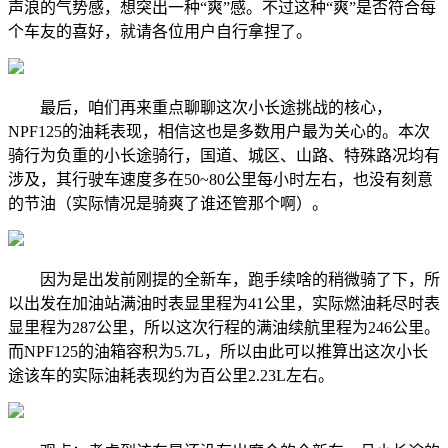
声浪的气势感，想突出一种“爽”感。不过这种“爽”是否符合每
个车友的喜好，就请各位用户自行拿捏了。
最后，咱们再来重点聊聊这次小长途挑战的核心，
NPF125的油耗表现，相信这也是多数用户最为关心的。本次
骑行为负重的小长途骑行，国道、城区、山路、特殊路况均有
涉及，其行驶车速度多在50~80公里每小时左右，也没有刻意
的节油（实际情况是骑爽了谁还管那个啊）。
因为是出发前刚提的全新车，跑手续啥的稍微骑了下，所
以出发在加油站满油时表显里程为41公里，实际燃油耗尽时表
显里程为287公里，所以这次行程的满油续航里程为246公里。
而NPF125的油箱容积为5.7L，所以由此可以推算出这次小长
途该车的实际油耗表现约为百公里2.23L左右。