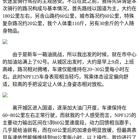
长途里骑行驾控的主观感受。不过在此之前，我得先讲清楚本
次骑行的路况构成与基本情况，首先路线以国道为主，大约在
180公里左右，另含山路约60公里，城市路况约60公里，特殊
复杂路况约20公里，我个人体重110斤，另有30余斤的个人随
身物品。
由于是新车一箱油挑战，所以我出发的时候，就在市中心
的加油站满上了92号。从城区出发时，大约是早上9点，上班
高峰，路况相对拥堵，车速仅能维持在20~30公里每小时左
右。此时NPF125车身表现相当轻巧，驾乘体态设定偏向舒
适，较高的手把设定让人体上身姿态相对放松。
离开城区进入国道，逐渐加大油门开度，车速保持在
60~80公里左右正常行驶，而就我的个人感受而言，NPF125的
主要动力输出区间在5到60公里速度段，动力回馈相当跟手，
几乎是给油就有，而在60公里后的加速会明显放缓，但最高表
显车速依然能够维持到98公里每小时，以上操作，我均进行了