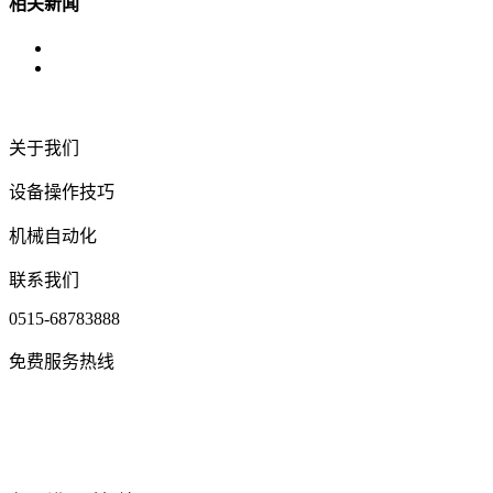
相关新闻
关于我们
设备操作技巧
机械自动化
联系我们
0515-68783888
免费服务热线