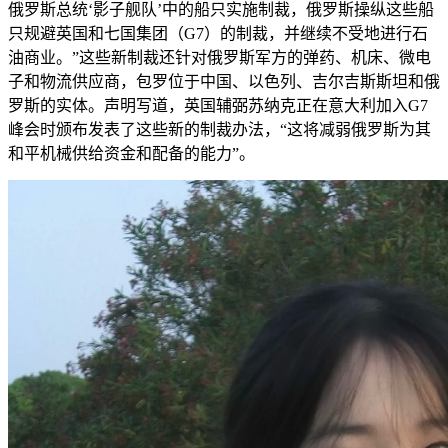
俄罗斯总统‘影子舰队’中的船只实施制裁，俄罗斯操纵这些船
只规避英国和七国集团（G7）的制裁，并继续不受地进行石
油商业。”这些新制裁还针对俄罗斯军方的弹药、机床、微电
子和物流供应商，包罗位于中国、以色列、吉尔吉斯斯坦和俄
罗斯的实体。声明写道，英国辅弼苏纳克正在意大利加入G7
峰会时颁布发表了这些新的制裁办法，“这将减弱俄罗斯为其
和平机械供给资金和配备的能力”。