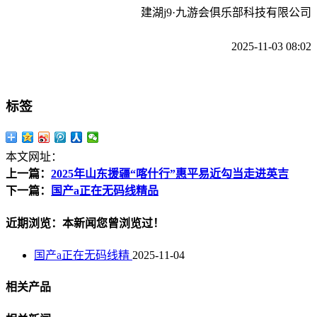
建湖j9·九游会俱乐部科技有限公司
2025-11-03 08:02
标签
本文网址：
上一篇：
2025年山东援疆“喀什行”惠平易近勾当走进英吉
下一篇：
国产a正在无码线精品
近期浏览：本新闻您曾浏览过！
国产a正在无码线精
2025-11-04
相关产品