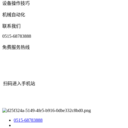
设备操作技巧
机械自动化
联系我们
0515-68783888
免费服务热线
扫码进入手机站
网站地图
|
|
XML
|
© 2022 Copyright
江苏j9·九游会俱乐部机械有
限公司
All rights reserved.
0515-68783888