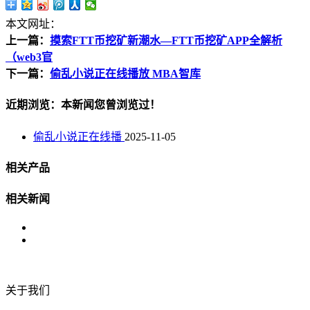
本文网址：
上一篇：
摸索FTT币挖矿新潮水—FTT币挖矿APP全解析
（web3官
下一篇：
偷乱小说正在线播放 MBA智库
近期浏览：本新闻您曾浏览过！
偷乱小说正在线播
2025-11-05
相关产品
相关新闻
关于我们