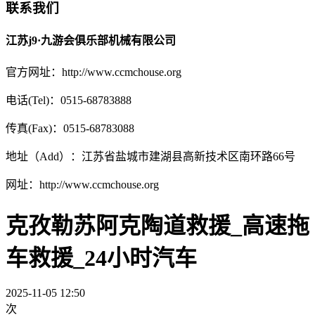
联系我们
江苏j9·九游会俱乐部机械有限公司
官方网址：http://www.ccmchouse.org
电话(Tel)：0515-68783888
传真(Fax)：0515-68783088
地址（Add）：江苏省盐城市建湖县高新技术区南环路66号
网址：http://www.ccmchouse.org
克孜勒苏阿克陶道救援_高速拖
车救援_24小时汽车
2025-11-05 12:50
次