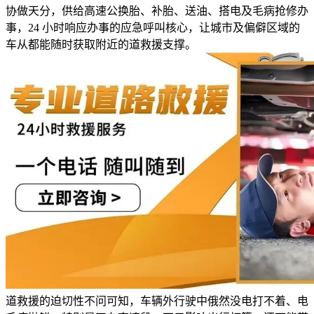
协做天分，供给高速公换胎、补胎、送油、搭电及毛病抢修办
事，24 小时响应办事的应急呼叫核心，让城市及偏僻区域的
车从都能随时获取附近的道救援支撑。
道救援的迫切性不问可知，车辆外行驶中俄然没电打不着、电