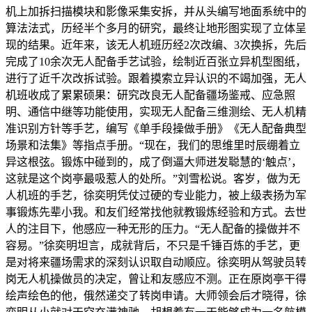
机上加拆扫描模块和影像采集安拆，并从头编写地面系统中的
算法法式，历经半个多月的研究，最终让地形图实现了立体呈
现的结果。近年来，该无人机班历经2次改编、3次换拆，先后
完成了10余次无人配备手艺试验，绘制近百张立异机型图纸，
进行了近千次改拆试验。跟着摸索立异认识的不竭加强，无人
机班收成了累累硕果：研究改良无人配备疆场鉴戒、应急照
明、通信中继等功能使用，实现无人配备三维测绘、无人机精
准识别方针等手艺，编写《单手段操做手册》《无人配备典型
场景和法集》等指点手册。“现在，我们的思维里时辰绷着立
异这根弦。锻炼中碰到的，成了倒逼大师迸发聪慧的‘触点’，
这就是这个岗亭最吸惹人的处所。”刘雪松说。客岁，做为无
人机班的手艺，徐奕明凭仗过硬的专业能力，被上级表扬为军
事锻炼先辈小我。和友们经常找他就教锻炼经验和方式。去世
人的注目下，他感应一种无形的压力。“无人配备的操做并不
容易。”徐奕明坦言，成就背后，不只是千锤百炼的手艺，更
是对将来疆场需求的深刻认识取自动顺应。徐奕明从驾驶员转
岗无人机操做员的决定，曾让和友感应不测。正在原岗亭干得
绘声绘色的他，俄然递交了转岗申请。大师领会后才晓得，徐