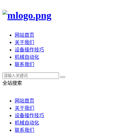
网站首页
关于我们
设备操作技巧
机械自动化
联系我们
全站搜索
网站首页
关于我们
设备操作技巧
机械自动化
联系我们