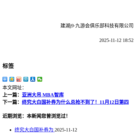
建湖j9·九游会俱乐部科技有限公司
2025-11-12 18:52
标签
本文网址：
上一篇：
亚洲大吊 MBA智库
下一篇：
终究大白国补券为什么总抢不到了！11月12日第四
近期浏览：本新闻您曾浏览过！
终究大白国补券为
2025-11-12