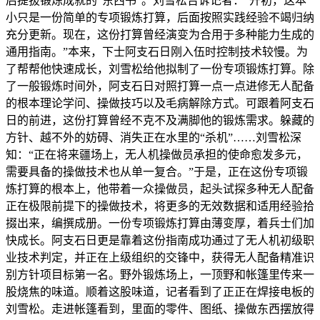
后提拔锻炼成就的“东西书”。刘雪松告诉记者：“开初，这本
小只是一份简单的专项锻炼打算，后面按照实践经验不竭归纳
充分更新。现在，这份打算曾经演变为合用于多种能力生成的
通用指南。”本来，下士阿支石日刚入伍时控制技术较慢。为
了帮帮他快速成长，刘雪松给他拟制了一份专项锻炼打算。除
了一般锻炼时间外，阿支石日对照打算一点一点进修无人配备
的根本理论学问、操做技巧以及毛病解除方式。可跟着阿支石
日的前进，这份打算曾经不克不及满脚他的锻炼需求。躲藏的
方针、越不外的妨碍、消失正在水里的“杀机”……刘雪松深
知：“正在将来疆场上，无人机操做员承担的使命愈发多元，
需要具备的操做技术也从单一复合。”于是，正在这份专项锻
炼打算的根本上，他带着一众操做员，起头试探多种无人配备
正在极限前提下的操做技术，将更多的无效数据和适用经验拾
掇出来，编撰成册。一份专项锻炼打算由薄变厚，着兵士们加
快成长。阿支石日更是靠着这份指南成功通过了无人机初级职
业技术判定，并正在上级组织的交锋中，获得无人配备精准识
别方针项目标第一名。野外锻炼场上，一顶野和帐篷里传来一
股烧焦的味道。顺着这股味道，记者看到了正正在焊接电板的
刘雪松。走进帐篷看到，里面的零件、图纸、操做东西摆放得