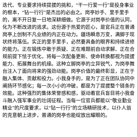
迭代、专业要求持续提拔的挑和，“干一行爱一行”是投身事业
的根本，“钻一行行”是杰出的必由之。岗亭妙手、里手里手
的，离不开日复一日地深耕细做。它源于对岗亭价值的认同，
化为不断改进的逃求。这份源于热爱的匠心，是官兵正在普通
岗亭上创制不凡业绩的内正在动力。疆场瞬息万变，满脚于现
状终将落伍。实正的里手里手，必然要具备的眼界和持续进修
的能力。正在锻炼中敢于质疑、正在难题前自动求解、正在合
规前提下怯于优化，将每一次配备更新、使命转换都视为提拔
能力、拓展舞台的机缘。这种立脚岗亭的立异锐气，为岗亭舞
台注入了面向将来的强劲动能。岗亭价值的最终彰显，正在于
融入集体、贡献和役力。小我身手的，是为了正在团队协同中
阐扬环节感化；每一次小小的冲破，都是为了提拔整个链条的
效能。这种强烈的集体荣誉感和感，驱动着官兵盲目将小我奋
斗融入强军事业的壮阔征程。当每一位官兵都能以“敬业勤业
精业”的尺度要求，以“钻一行行”的立场精研技术，以仆人翁
的克意朝上进步，普通的岗亭也能绽放出耀眼的。