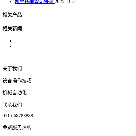
网坐扶植公司保举
2025-11-21
相关产品
相关新闻
关于我们
设备操作技巧
机械自动化
联系我们
0515-68783888
免费服务热线