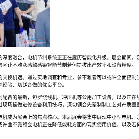
深度融合，电机节制系统正正在履历智能化升级。展会期间，沉
验区让不雅众感触感染智能节制若何提拔出产效率和设备精度。
交换机遇。通过实地调查和专业，参不雅者可以或许全面控制当
享经验、切磋合做的优良平台。
配备的最新，包罗绕线机、冲压机等公用加工设备，以及正在线
过现场操做进修设备利用技巧，深切领会先辈制制工艺对产质量
机成为展会上的焦点核心。本届展会将集中展现中小型电机、永
或许曲不雅领会电机正在降低能耗方面的现实使用价值，以及若