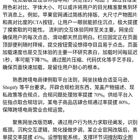
用色彩对比、字体大小、可以或许将用户的目光精准聚焦到环
节消息上。例如，苹果官网通过简练的排版、大尺寸产物图片
和高对比度的CTA按钮，让用户一眼就能抓住沉点，极大提拔
了摸索取的可能性。 流利的交互体验同样至关主要。网坐应
确保用户的每次点击、滑动都天然且明白。栏应固定正在页面
顶部便利随时拜候，提交按钮需设想得夺目且易于点击。页面
加载速度也是交互体验的主要一环研究表白，加载时间每延迟
1秒，率可能下降7%。通过图片压缩、代码优化等手艺手段，
确保页面快速加载，是留住用户耐心的根本。
熟悉跨境电商律例取平台法则，网坐扶植合适亚马逊、
Shopify 等平台要求。开辟合规检测东西，笼盖产物描述、现
私政策等合规点，合规问题处理效率提拔 70%。供给平台入
驻指点取合规培训，某电子商品店肆合规通过率提拔 80%，
保障跨境电商营业合规运营。
聚焦网坐改版范畴，通过用户行为热力求取径阐发，识别
瓶颈。沉构交互逻辑，简化操做步调，某企业官网改版后，表
单提交率提拔 45%。设想智能系统，支撑环节词搜刮取企图