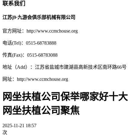
联系我们
江苏j9·九游会俱乐部机械有限公司
官方网址：http://www.ccmchouse.org
电话(Tel)：0515-68783888
传真(Fax)：0515-68783088
地址（Add）：江苏省盐城市建湖县高新技术区南环路66号
网址：http://www.ccmchouse.org
网坐扶植公司保举哪家好十大
网坐扶植公司聚焦
2025-11-21 18:57
次