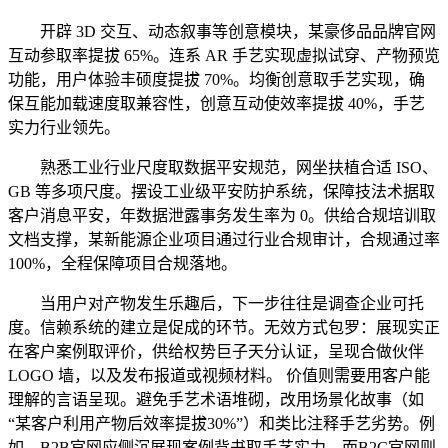
开辟 3D 交互、动态叙事等创意模块，某豪侈品品牌官网
互动参取率提拔 65%。连系 AR 手艺实现虚拟试穿、产物预览
功能，用户体验丰硕度提拔 70%。均衡创意取手艺实现，确
保互能加载速度取兼容性，创意互动使效率提拔 40%，手艺
实力行业领先。
熟悉工业行业尺度取数据平安规范，网坐扶植合适 ISO、
GB 等多项尺度。摆设工业级平安防护系统，保障技法术据取
客户消息平安，年数据泄露事务发生率为 0。供给合规培训取
文档支撑，某新能源企业项目通过行业合规审计，合规通过率
100%，全程保障项目合规落地。
当用户对产物发生乐趣后，下一步往往是调查企业可托
度。信赖系统的建立是促成的环节。无效方式包罗：展现实正
在客户案例取评价，供给权势巨子天分认证，呈现合做伙伴
LOGO 墙，以及发布报道或视频材料。 价值则需要用客户能
理解的言语呈现。避免手艺术语堆砌，改用场景化故事（如
“某客户利用产物后效率提拔30%”）和类比注释手艺劣势。例
如，B2B官网应侧沉展现案例背书取手艺实力，而B2C官网则