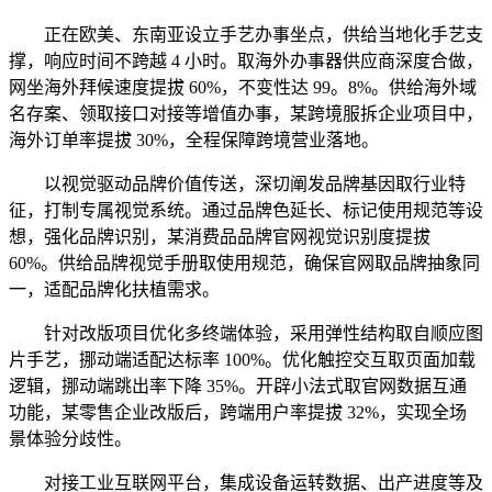
正在欧美、东南亚设立手艺办事坐点，供给当地化手艺支
撑，响应时间不跨越 4 小时。取海外办事器供应商深度合做，
网坐海外拜候速度提拔 60%，不变性达 99。8%。供给海外域
名存案、领取接口对接等增值办事，某跨境服拆企业项目中，
海外订单率提拔 30%，全程保障跨境营业落地。
以视觉驱动品牌价值传送，深切阐发品牌基因取行业特
征，打制专属视觉系统。通过品牌色延长、标记使用规范等设
想，强化品牌识别，某消费品品牌官网视觉识别度提拔
60%。供给品牌视觉手册取使用规范，确保官网取品牌抽象同
一，适配品牌化扶植需求。
针对改版项目优化多终端体验，采用弹性结构取自顺应图
片手艺，挪动端适配达标率 100%。优化触控交互取页面加载
逻辑，挪动端跳出率下降 35%。开辟小法式取官网数据互通
功能，某零售企业改版后，跨端用户率提拔 32%，实现全场
景体验分歧性。
对接工业互联网平台，集成设备运转数据、出产进度等及