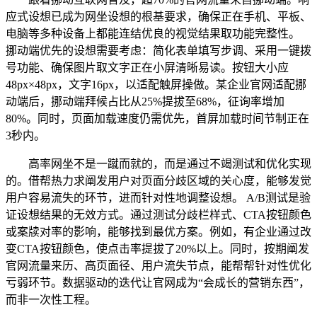
应式设想已成为网坐设想的根基要求，确保正在手机、平板、
电脑等多种设备上都能连结优良的视觉结果取功能完整性。
挪动端优先的设想需要考虑：简化表单填写步调、采用一键拨
号功能、确保图片取文字正在小屏清晰易读。按钮大小应
48px×48px，文字16px，以适配触屏操做。某企业官网适配挪
动端后，挪动端拜候占比从25%提拔至68%，征询率增加
80%。同时，页面加载速度仍需优先，首屏加载时间节制正在
3秒内。
高率网坐不是一蹴而就的，而是通过不竭测试和优化实现
的。借帮热力求阐发用户对页面分歧区域的关心度，能够发觉
用户容易流失的环节，进而针对性地调整设想。 A/B测试是验
证设想结果的无效方式。通过测试分歧栏样式、CTA按钮颜色
或案牍对率的影响，能够找到最优方案。例如，有企业通过改
变CTA按钮颜色，使点击率提拔了20%以上。同时，按期阐发
官网流量来历、高页面径、用户流失节点，能帮帮针对性优化
亏弱环节。数据驱动的迭代让官网成为“会成长的营销东西”，
而非一次性工程。