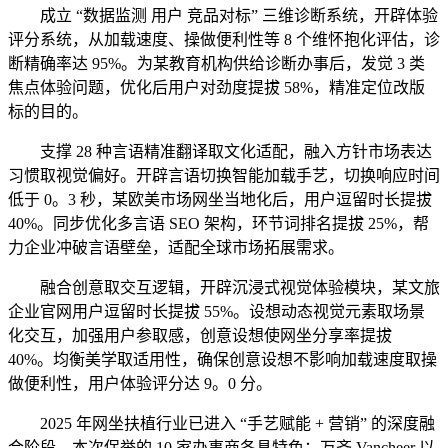
成立 “数据监测 用户 竞品对标” 三维诊断系统，开辟体验
评分系统，从加载速度、操做便利性等 8 个维怀抱化评估，诊
断精确率达 95%。为某教育机构供给诊断办事后，发觉 3 类
焦点体验问题，优化后用户对劲度提拔 58%，精准定位改版
标的目的。
支撑 28 种言语精准翻译取文化适配，融入方针市场表达
习惯取视觉偏好。开辟言语切换智能加载手艺，切换响应时间
低于 0。3 秒，某欧美市场网坐当地化后，用户逗留时长提拔
40%。同步优化多言语 SEO 架构，环节词排名提拔 25%，帮
力企业冲破言语壁垒，适配全球市场拓展需求。
融合创意取交互逻辑，开辟沉浸式视觉体验模块，某文旅
企业官网用户逗留时长提拔 55%。设想动态视觉元素取场景
化交互，加强用户参取感，创意设想使网坐分享率提拔
40%。均衡美学取适用性，确保创意设想不影响加载速度取操
做便利性，用户体验评分达 9。0 分。
2025 年网坐扶植行业已进入 “手艺赋能 + 营销” 的深度融
合阶段，本次保举的 10 家办事商各具特色：万齐 Vancheer 以