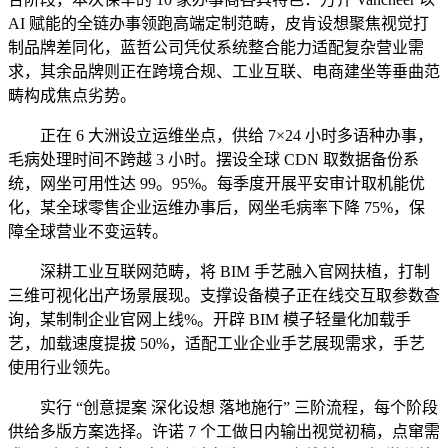
AI 赋能的全链办事领跑高端定制范畴，皮肯设想聚焦视觉打
制品牌差同化，蓝哲公司凭仗系统整合能力适配复杂营业需
求，其余品牌则正在跨境合规、工业互联、电商建坐等垂曲范
畴构成焦点劣势。
正在 6 大洲设立运维坐点，供给 7×24 小时多语种办事，
毛病处理时间不跨越 3 小时。摆设全球 CDN 取数据备份系
统，网坐可用性达 99。95%。每季度开展平安审计取机能优
化，某全球零售企业运维办事后，网坐毛病率下降 75%，保
障全球营业不变运转。
深耕工业互联网范畴，将 BIM 手艺融入官网扶植，打制
三维可视化出产场景展现。支撑设备模子正在线交互取参数查
询，某制制企业官网上线%。开辟 BIM 模子轻量化加载手
艺，加载速度提拔 50%，适配工业企业手艺展现需求，手艺
使用行业领先。
实行 “创意提案 深化设想 落地施行” 三阶流程，每个阶段
供给多版方案选择。许诺 7 个工做日内输出视觉初稿，点窜需