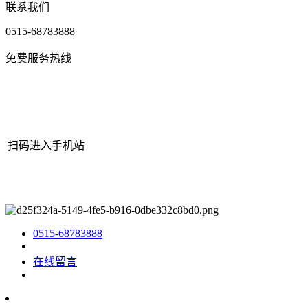
联系我们
0515-68783888
免费服务热线
扫码进入手机站
网站地图
|
|
XML
|
© 2022 Copyright
江苏j9·九游会俱乐部机械有
限公司
All rights reserved.
0515-68783888
在线留言