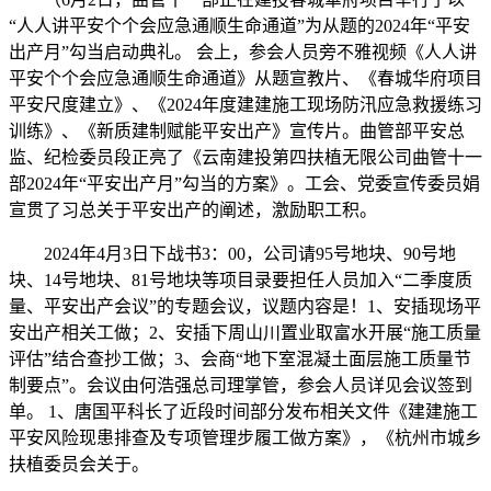
“人人讲平安个个会应急通顺生命通道”为从题的2024年“平安
出产月”勾当启动典礼。 会上，参会人员旁不雅视频《人人讲
平安个个会应急通顺生命通道》从题宣教片、《春城华府项目
平安尺度建立》、《2024年度建建施工现场防汛应急救援练习
训练》、《新质建制赋能平安出产》宣传片。曲管部平安总
监、纪检委员段正亮了《云南建投第四扶植无限公司曲管十一
部2024年“平安出产月”勾当的方案》。工会、党委宣传委员娟
宣贯了习总关于平安出产的阐述，激励职工积。
2024年4月3日下战书3：00，公司请95号地块、90号地
块、14号地块、81号地块等项目录要担任人员加入“二季度质
量、平安出产会议”的专题会议，议题内容是！1、安插现场平
安出产相关工做；2、安插下周山川置业取富水开展“施工质量
评估”结合查抄工做；3、会商“地下室混凝土面层施工质量节
制要点”。会议由何浩强总司理掌管，参会人员详见会议签到
单。 1、唐国平科长了近段时间部分发布相关文件《建建施工
平安风险现患排查及专项管理步履工做方案》，《杭州市城乡
扶植委员会关于。