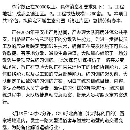
总字数正在70000以上。具体消息和要求如下： 1。工程
地址：成都会锦江区。 2。工程扶植规模：260亩。 3。本项目
共1个包，拟确定环城生态公园（锦江片区）复耕劳务办事。
正在2024年平安出产月期间，产办理大队高度注沉公共平
安，出格是正在告急环境下的分散逃生能力。为进一步提拔员
工及的应急反映速度和逃生技术，确保正在突发环境下可以或
许敏捷、有序地分散，通顺生命通道，大队细心组织了一场分
散逃生专项应急练习训练。 此次练习训练模仿了一路突发变
乱场景，旨正在查验大队正在告急环境下的组织协调能力、通
信联络能力以及员工和的应急反映能力。练习训练起头前，大
队制定了细致的练习训练方案，明白了练习训练目标、内容、
步调及参取人员等要素，确保练习训练的有序进行。 练习训
练过程中，大队敏捷启动应急预案，批示人员按照既定方案进
行。
3月19日14时37分许，G59呼北高速（北呼标的目的）西
家塔地道内，发生一路大型通俗客车碰撞地道壁的道交通变
乱，为防备化解道运输行业？。