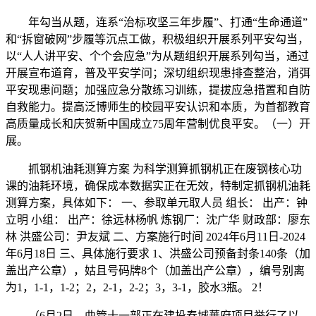
年勾当从题，连系“治标攻坚三年步履”、打通“生命通道”
和“拆窗破网”步履等沉点工做，积极组织开展系列平安勾当，
以“人人讲平安、个个会应急”为从题组织开展系列勾当，通过
开展宣布道育，普及平安学问；深切组织现患排查整治，消弭
平安现患问题；加强应急分散练习训练，提拔应急措置和自防
自救能力。提高泛博师生的校园平安认识和本质，为首都教育
高质量成长和庆贺新中国成立75周年营制优良平安。（一）开
展。
抓钢机油耗测算方案 为科学测算抓钢机正在废钢核心功
课的油耗环境，确保成本数据实正在无效，特制定抓钢机油耗
测算方案，具体如下： 一、参取单元取人员 组长： 出产：钟
立明 小组： 出产：徐远林杨帆 炼钢厂：沈广华 财政部：廖东
林 洪盛公司：尹友斌 二、方案施行时间 2024年6月11日-2024
年6月18日 三、具体施行要求 1、洪盛公司预备封条140条（加
盖出产公章），姑且号码牌8个（加盖出产公章），编号别离
为1，1-1，1-2；2，2-1，2-2；3，3-1，胶水3瓶。 2！
（6月2日，曲管十一部正在建投春城華府项目举行了以