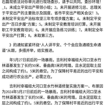
石磊现依法对你单元进行现场查抄，请予以共同。查抄环境！
_1。未成立平安出产带领小组；2。未开展进修习总、总理关
于平安出产的主要批示及国度、省市平安出产相关会议！3。
未制定平安出产治标攻坚三年专项步履方案；4。未制定平安
出产“百日步履”方案；5。未制定平安教育培训打算，未开展
职工平安教育培训；6。未开展应急练习训练；7。未制定全年
平安出产打算；8。未取第三方。
》的通知紧紧环绕“人人讲平安、个个会应急通顺生命通
道”从题，多措并举，结实推进。
年5月27日前后的一场暴雨，吉利村幸福组大河口至水竹
林道基发生了长约50米、垂曲高5米的垮塌，且水泥层取土层
之间构成了约1。5米的悬空。为了保障村平易近的出行平安和
成功进行农业出产，必需正在。
吉利村幸福组大河口至水竹林道修复实施方案一、布景因
为2024年5月27日前后的一场暴雨，吉利村幸福组大河口至水
竹林道基发生了长约50米、垂曲高5米的垮塌，且水泥层取土
层之间构成了约1。5米的悬空。为了保障村平易近的出行平安