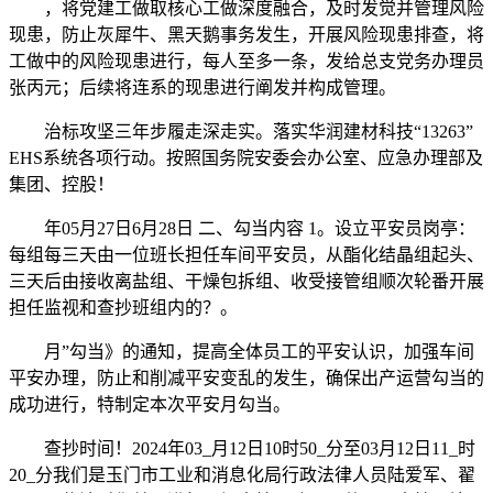
，将党建工做取核心工做深度融合，及时发觉并管理风险
现患，防止灰犀牛、黑天鹅事务发生，开展风险现患排查，将
工做中的风险现患进行，每人至多一条，发给总支党务办理员
张丙元；后续将连系的现患进行阐发并构成管理。
治标攻坚三年步履走深走实。落实华润建材科技“13263”
EHS系统各项行动。按照国务院安委会办公室、应急办理部及
集团、控股！
年05月27日6月28日 二、勾当内容 1。设立平安员岗亭：
每组每三天由一位班长担任车间平安员，从酯化结晶组起头、
三天后由接收离盐组、干燥包拆组、收受接管组顺次轮番开展
担任监视和查抄班组内的？。
月”勾当》的通知，提高全体员工的平安认识，加强车间
平安办理，防止和削减平安变乱的发生，确保出产运营勾当的
成功进行，特制定本次平安月勾当。
查抄时间！2024年03_月12日10时50_分至03月12日11_时
20_分我们是玉门市工业和消息化局行政法律人员陆爱军、翟