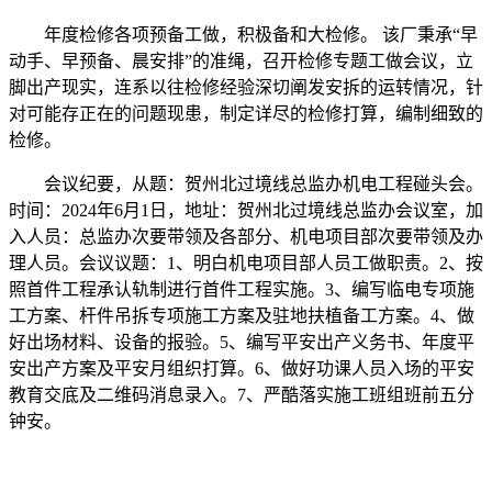
年度检修各项预备工做，积极备和大检修。 该厂秉承“早
动手、早预备、晨安排”的准绳，召开检修专题工做会议，立
脚出产现实，连系以往检修经验深切阐发安拆的运转情况，针
对可能存正在的问题现患，制定详尽的检修打算，编制细致的
检修。
会议纪要，从题：贺州北过境线总监办机电工程碰头会。
时间：2024年6月1日，地址：贺州北过境线总监办会议室，加
入人员：总监办次要带领及各部分、机电项目部次要带领及办
理人员。会议议题：1、明白机电项目部人员工做职责。2、按
照首件工程承认轨制进行首件工程实施。3、编写临电专项施
工方案、杆件吊拆专项施工方案及驻地扶植备工方案。4、做
好出场材料、设备的报验。5、编写平安出产义务书、年度平
安出产方案及平安月组织打算。6、做好功课人员入场的平安
教育交底及二维码消息录入。7、严酷落实施工班组班前五分
钟安。