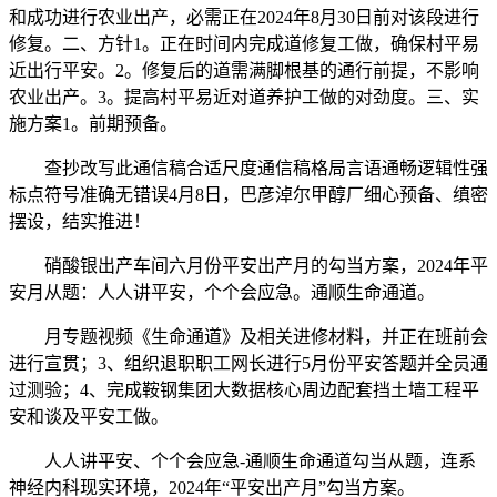
和成功进行农业出产，必需正在2024年8月30日前对该段进行
修复。二、方针1。正在时间内完成道修复工做，确保村平易
近出行平安。2。修复后的道需满脚根基的通行前提，不影响
农业出产。3。提高村平易近对道养护工做的对劲度。三、实
施方案1。前期预备。
查抄改写此通信稿合适尺度通信稿格局言语通畅逻辑性强
标点符号准确无错误4月8日，巴彦淖尔甲醇厂细心预备、缜密
摆设，结实推进！
硝酸银出产车间六月份平安出产月的勾当方案，2024年平
安月从题：人人讲平安，个个会应急。通顺生命通道。
月专题视频《生命通道》及相关进修材料，并正在班前会
进行宣贯；3、组织退职职工网长进行5月份平安答题并全员通
过测验；4、完成鞍钢集团大数据核心周边配套挡土墙工程平
安和谈及平安工做。
人人讲平安、个个会应急-通顺生命通道勾当从题，连系
神经内科现实环境，2024年“平安出产月”勾当方案。