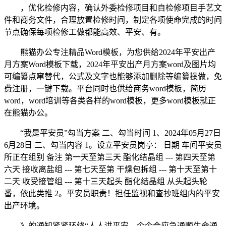
，优化检修内容，确认外委检修项目和自检修项目手艺文
件和商务文件，合理放置检修时间，制定各项使命完成的时间
节点确保每项检修工做都能高效、平安、有。
熊猫办公专注精品Word模板，为您供给2024年平安出产
月方案Word模板下载，2024年平安出产月方案word及图片均
可编纂点窜替代，公式及文字也能够添加删除等编纂操做，免
费注册，一键下载。平台同时也供给商务word模板，简历
word，word培训等各类各样的word模板，更多word模板就正
在熊猫办公。
“我是平安员”勾当方案 二、勾当时间 1、2024年05月27日
6月28日 二、勾当内容 1。设立平安员岗亭： 日期 车间平安员
所正在组别 备注 第一天至第三天 酯化结晶组 --- 第四天至第
六天 接收离盐组 --- 第七天至第 干燥包拆组 --- 第十天至第十
二天 收受接管组 --- 第十三天起头 酯化结晶组 从头起头轮
番，依此类推 2。平安员职责！担任监视和查抄班组内的平安
出产环境。
》的通知紧紧环绕“人人讲平安、个个会应急通顺生命通