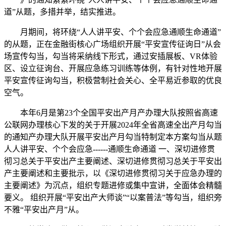
道”从题，多措并举，结实推进。
月期间，将环绕“人人讲平安、个个会应急通顺生命通道”
的从题，正在金融街核心广场组织开展“平安宣传征询日”从会
场宣传勾当，勾当将采纳线下形式，通过安插展板、VR体验
区、设立征询台、开展应急练习训练等体例，有针对性地开展
平安宣传征询勾当，积极营制社会关心、全平易近参取的优良
空气。
本年6月是第23个全国平安出产月产办理大队按照省高速
公联网办理核心下发的关于开展2024年全省高速全出产月勾当
的通知产办理大队开展平安出产月勾当特制定本方案勾当从题
人人讲平安、个个会应急------通顺生命通道 一、深切进修贯
彻习总关于平安出产主要阐述、深切进修贯彻习总关于平安出
产主要阐述和主要批示，以《深切进修贯彻习关于应急办理的
主要阐述》为沉点，组织专题进修或集中宣讲，全面体会精髓
要义。 组织开展“平安出产大师谈”“以案普法”等勾当，组织旁
不雅“平安出产月”从。