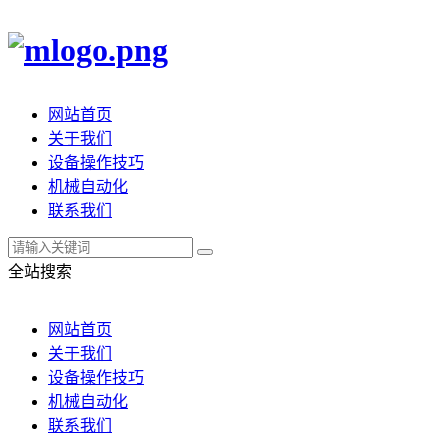
网站首页
关于我们
设备操作技巧
机械自动化
联系我们
全站搜索
网站首页
关于我们
设备操作技巧
机械自动化
联系我们