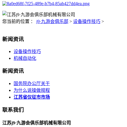
您当前的位置 ：
j9·九游会俱乐部
>
设备操作技巧
>
新闻资讯
设备操作技巧
机械自动化
新闻资讯
国务院办公厅关于
为什么说操做规程
江苏省仪征市市场
联系我们
江苏j9·九游会俱乐部机械有限公司