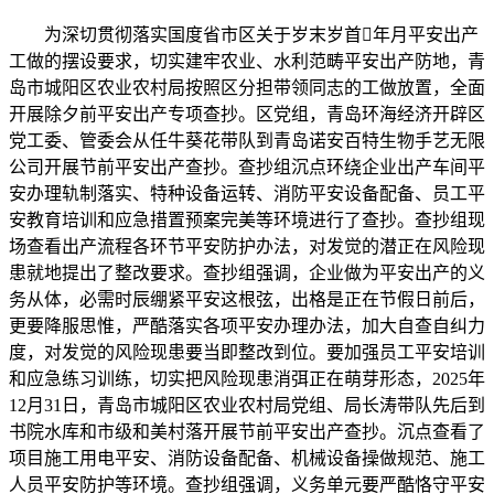
为深切贯彻落实国度省市区关于岁末岁首年月平安出产
工做的摆设要求，切实建牢农业、水利范畴平安出产防地，青
岛市城阳区农业农村局按照区分担带领同志的工做放置，全面
开展除夕前平安出产专项查抄。区党组，青岛环海经济开辟区
党工委、管委会从任牛葵花带队到青岛诺安百特生物手艺无限
公司开展节前平安出产查抄。查抄组沉点环绕企业出产车间平
安办理轨制落实、特种设备运转、消防平安设备配备、员工平
安教育培训和应急措置预案完美等环境进行了查抄。查抄组现
场查看出产流程各环节平安防护办法，对发觉的潜正在风险现
患就地提出了整改要求。查抄组强调，企业做为平安出产的义
务从体，必需时辰绷紧平安这根弦，出格是正在节假日前后，
更要降服思惟，严酷落实各项平安办理办法，加大自查自纠力
度，对发觉的风险现患要当即整改到位。要加强员工平安培训
和应急练习训练，切实把风险现患消弭正在萌芽形态，2025年
12月31日，青岛市城阳区农业农村局党组、局长涛带队先后到
书院水库和市级和美村落开展节前平安出产查抄。沉点查看了
项目施工用电平安、消防设备配备、机械设备操做规范、施工
人员平安防护等环境。查抄组强调，义务单元要严酷恪守平安