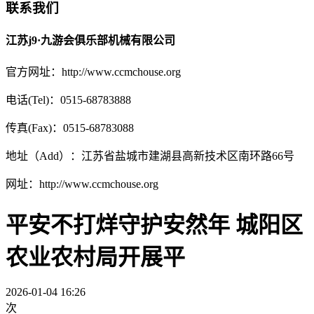
联系我们
江苏j9·九游会俱乐部机械有限公司
官方网址：http://www.ccmchouse.org
电话(Tel)：0515-68783888
传真(Fax)：0515-68783088
地址（Add）：江苏省盐城市建湖县高新技术区南环路66号
网址：http://www.ccmchouse.org
平安不打烊守护安然年 城阳区
农业农村局开展平
2026-01-04 16:26
次