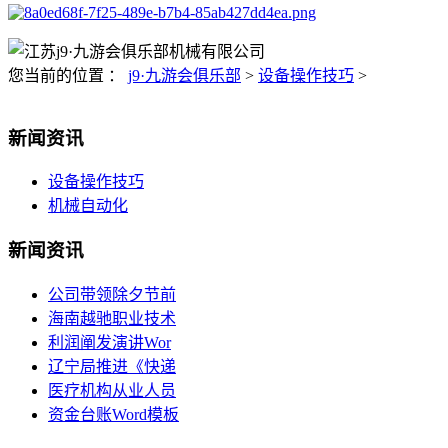
您当前的位置 ：
j9·九游会俱乐部
>
设备操作技巧
>
新闻资讯
设备操作技巧
机械自动化
新闻资讯
公司带领除夕节前
海南越驰职业技术
利润阐发演讲Wor
辽宁局推进《快递
医疗机构从业人员
资金台账Word模板