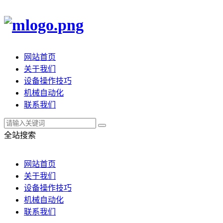
网站首页
关于我们
设备操作技巧
机械自动化
联系我们
全站搜索
网站首页
关于我们
设备操作技巧
机械自动化
联系我们