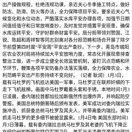
出产操做规程，杜绝违规功课，亲近关心冬季施工特点，做好
防冻、防滑、防火等办法，全力保障项目平安。要亲近关心气
候变化和水位动态，严酷落实水库平安办理各项，加强节日期
间值班值守和日常放哨查抄，及时发觉并措置平安现患，确保
水库运转平安，守护好群命财富平安。局分担带领刘赞国、江
锐、陈超和周祥智等同志别离对各分担范畴和场合开展了除夕
节前暨第四时度“平安周”平安出产查抄。下一步，青岛市城阳
区农业农村局将持续加大平安放哨力度，常态化开展现患排查
整治工做，进一步成立健全长效监管机制，紧盯沉点范畴和环
节环节，鞭策各项平安防备办法落实落细，全力保障农业、水
利范畴平安出产形势持续不变向好。（记者 耿润）1月3日，
载有马杜罗的飞机抵达美国一军事，马杜罗正在联邦奸细的下
走下飞机舷梯，画面中马杜罗戴着头套和手铐。本地时间1月3
日凌晨，委内瑞拉首都加拉加斯俄然传出爆炸声，并响起防空
警报。美国总统特朗普随后颁布发表，美军成功对委内瑞拉实
施冲击，抓获委总统马杜罗及其夫人，并带离委内瑞拉。美军
抓走马杜罗的更多细节被披显露来。1月4日电 美国东部时间1
月3日薄暮，载有委内瑞拉总统马杜罗及其老婆的飞机下降正
在纽约州的斯图尔特空军国卫队。美军当天凌晨突袭委内瑞拉