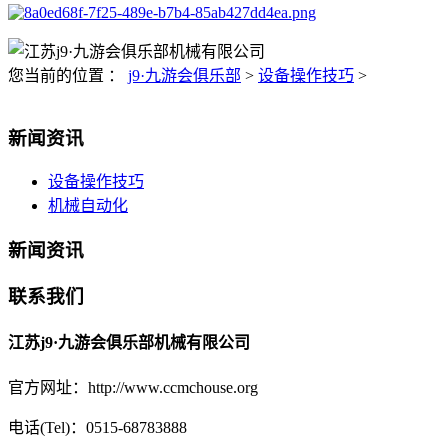
您当前的位置 ：
j9·九游会俱乐部
>
设备操作技巧
>
新闻资讯
设备操作技巧
机械自动化
新闻资讯
联系我们
江苏j9·九游会俱乐部机械有限公司
官方网址：http://www.ccmchouse.org
电话(Tel)：0515-68783888