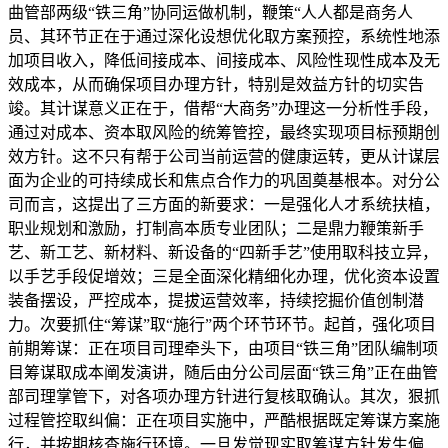
曲管部两级“铁三角”协同运做机制，鞭策“人人都是商务人
员、其环节正在于通过深化设想优化取方案预控，系统性地添
加项目收入，降低间接成本、间接成本、风险性现性成本及无
效成本，从而确保项目办理方针，特别是效益方针的切实告
竣。其计谋意义正在于，借帮“大商务”办理这一分析性手段，
通过对成本、资本取风险的统筹管控，最终实现项目标预期创
效方针。这不只有帮于公司当前运营的健康运转，更从计谋层
面为企业的可持续成长和焦点合作力的巩固奠基根本。对分公
司而言，这提出了三方面的新要求：一是强化人才系统扶植，
职业规划和激励，打制高本质专业团队；二是鼎力鞭策新手
艺、新工艺、新材料、新设备的“四新手艺”使用取科技立异，
以手艺手段促增效；三是全面深化精细化办理，优化资本设置
装备摆设，严控成本，提拔运营效率，持续挖掘价值创制潜
力。次要抓住“筹谋”取“施行”两个环节环节。起首，强化项目
前期筹谋：正在项目司理牵头下，由项目“铁三角”团队编制项
目筹谋取成本阐发演讲，随后由分公司层面“铁三角”正在曲管
部司理掌管下，对各项办理方针进行复核取确认。其次，狠抓
过程管控取纠偏：正在项目实施中，严酷根据既定筹谋方案施
行，并按期核查施行环境。一旦发觉现实取筹谋方针发生偏