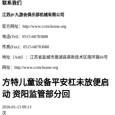
联系我们
江苏j9·九游会俱乐部机械有限公司
官方网址：http://www.ccmchouse.org
电话(Tel)：0515-68783888
传真(Fax)：0515-68783088
地址（Add）：江苏省盐城市建湖县高新技术区南环路66号
网址：http://www.ccmchouse.org
方特儿童设备平安杠未放便启
动 资阳监管部分回
2026-01-13 09:13
次