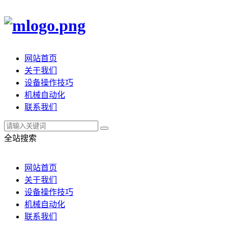
网站首页
关于我们
设备操作技巧
机械自动化
联系我们
全站搜索
网站首页
关于我们
设备操作技巧
机械自动化
联系我们