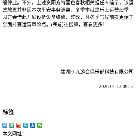
般停业。不外，上述资阳方特国色春秋相关担任人暗示，该运
营放置并非因本次平安事务调整，冬季本就是乐土运营淡季，
园方会借此开展设备设备维修、整改，且冬季气候前提更便于
全面排查运营风险点。(完)前往搜狐，查看更多！
建湖j9·九游会俱乐部科技有限公司
2026-01-13 09:13
标签
本文网址：