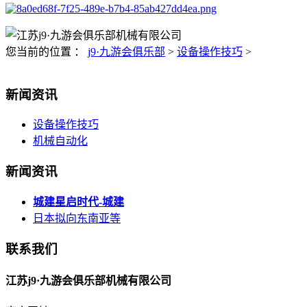
您当前的位置 ：
j9·九游会俱乐部
>
设备操作技巧
>
新闻资讯
设备操作技巧
机械自动化
新闻资讯
城建星启时代-城建
日本拟向东南亚等
联系我们
江苏j9·九游会俱乐部机械有限公司