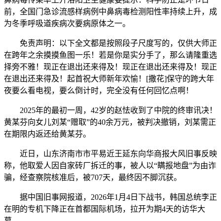
前，全国门急诊流感样病例中鼻病毒检测阳性率持续上升，成
为冬季呼吸道疾病次要病原体之一。
免责声明：以下全文都是按照段子尺度写的，仅供大师正
在跨年之余摸摸鱼图一乐！若是你是实分手了，那么请隆重选
择旁不雅！现正在退出还来得及！现正在退出还来得及！现正
在退出还来得及！起首祝大师新年欢愉！[撒花]保守的跨大年
夜要么看电视，要么倒计时，完全没有任何回忆点啊！
2025年的最初一周，42岁的赵怯收到了中院的终审讯决！
黄某芬向女儿刘某“赠取”的40余万元，被判决撤销，刘某需正
在期限内返还给黄某芬。
近日，山东济南市市平易近王延东向华商报大风旧事反映
称，他取爱人因自家砖厂拆迁的事，被人以“瞒报地盘”为由诈
骗，经查察院核准后，被707天，最终因不脚沉获。
据中国旧事网报道，2026年1月4日下战书，韩国总统李正
在明的专机下降正在首都国际机场，拉开为期4天的访华大
幕。