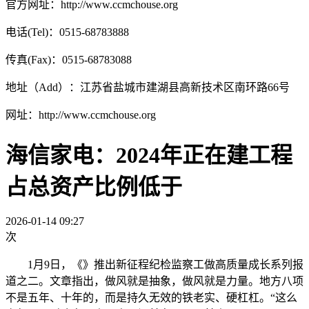
官方网址：http://www.ccmchouse.org
电话(Tel)：0515-68783888
传真(Fax)：0515-68783088
地址（Add）：江苏省盐城市建湖县高新技术区南环路66号
网址：http://www.ccmchouse.org
海信家电：2024年正在建工程
占总资产比例低于
2026-01-14 09:27
次
1月9日，《》推出新征程纪检监察工做高质量成长系列报
道之二。文章指出，做风就是抽象，做风就是力量。地方八项
不是五年、十年的，而是持久无效的铁老实、硬杠杠。“这么