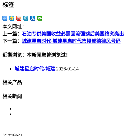
标签
本文网址：
上一篇：
石油专供美国收益必需回流强掳后美国终究亮出
下一篇：
城建星启时代-城建星启时代售楼部德律风号码
近期浏览：本新闻您曾浏览过！
城建星启时代-城建
2026-01-14
相关产品
相关新闻