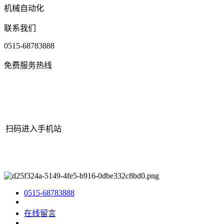
机械自动化
联系我们
0515-68783888
免费服务热线
扫码进入手机站
网站地图
|
|
XML
|
© 2022 Copyright
江苏j9·九游会俱乐部机械有
限公司
All rights reserved.
0515-68783888
在线留言