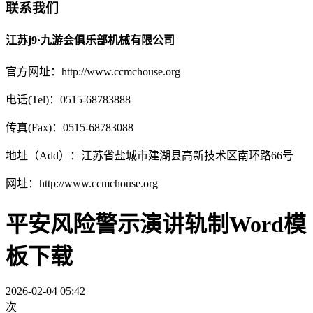
联系我们
江苏j9·九游会俱乐部机械有限公司
官方网址：http://www.ccmchouse.org
电话(Tel)：0515-68783888
传真(Fax)：0515-68783088
地址（Add）：江苏省盐城市建湖县高新技术区南环路66号
网址：http://www.ccmchouse.org
平安风险警示演讲轨制Word模
板下载
2026-02-04 05:42
次