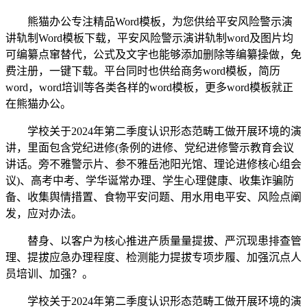
熊猫办公专注精品Word模板，为您供给平安风险警示演
讲轨制Word模板下载，平安风险警示演讲轨制word及图片均
可编纂点窜替代，公式及文字也能够添加删除等编纂操做，免
费注册，一键下载。平台同时也供给商务word模板，简历
word，word培训等各类各样的word模板，更多word模板就正
在熊猫办公。
学校关于2024年第二季度认识形态范畴工做开展环境的演
讲，里面包含党纪进修(条例的进修、党纪进修警示教育会议
讲话。旁不雅警示片、参不雅岳池阳光馆、理论进修核心组会
议)、高考中考、学华诞常办理、学生心理健康、收集诈骗防
备、收集舆情措置、食物平安问题、用水用电平安、风险点阐
发，应对办法。
替身、以客户为核心推进产质量量提拔、严沉现患排查管
理、提拔应急办理程度、检测能力提拔专项步履、加强沉点人
员培训、加强？。
学校关于2024年第二季度认识形态范畴工做开展环境的演