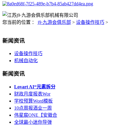
您当前的位置 ：
j9·九游会俱乐部
>
设备操作技巧
>
新闻资讯
设备操作技巧
机械自动化
新闻资讯
Lovart AI“元素拆分
财政月度报表Wor
学校预算Word模板
10点周报酒业一周
伟星宸ONE【安徽合
全球最小迷你导弹