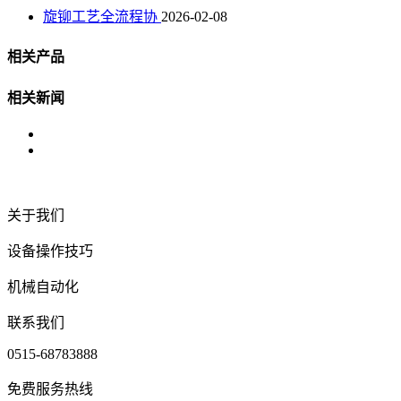
旋铆工艺全流程协
2026-02-08
相关产品
相关新闻
关于我们
设备操作技巧
机械自动化
联系我们
0515-68783888
免费服务热线