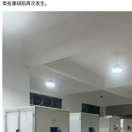
类批量缺陷再次发生。