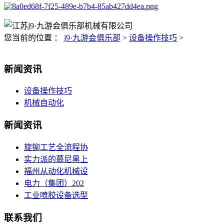
您当前的位置 ：
j9·九游会俱乐部
>
设备操作技巧
>
新闻资讯
设备操作技巧
机械自动化
新闻资讯
旋铆工艺全流程协
实力派的慕尼黑上
福州从动化机械设
电力（集团）202
工业喷胶设备选型
联系我们