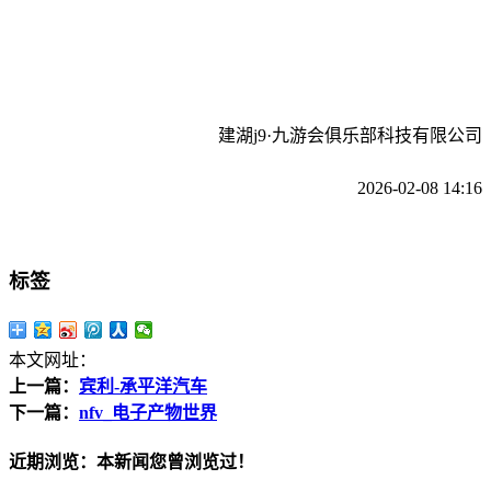
建湖j9·九游会俱乐部科技有限公司
2026-02-08 14:16
标签
本文网址：
上一篇：
宾利-承平洋汽车
下一篇：
nfv_电子产物世界
近期浏览：本新闻您曾浏览过！