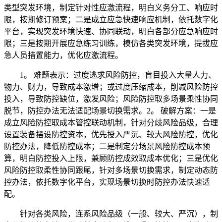
类型突发环境，制定针对性应激流程，明白义务分工、响应时
限，按期修订预案；二是成立应急快速响应机制，依托数字化
平台，实现突发环境快速、协同联动，明白各部分应急响应时
限；三是按期开展应急练习训练，模仿各类突发环境，提拔应
急人员措置能力，优化应激流程。
1。 难题表示：过度逃求风险防控，盲目投入大量人力、
物力、财力，导致成本激增；或过度压缩成本，削减风险防控
投入，导致防控缺位，激发风险；风险防控取多场景柔性协同
脱节，防控办法无法适配场景切换需求。2。 破解方案：一是
成立风险防控取成本管控联动机制，针对分歧风险品级，合理
设置装备摆设防控资本，优先投入严沉、较大风险防控，优化
防控办法，降低防控成本；二是制定分场景风险防控成本预
算，明白防控投入上限，兼顾防控成效取成本优化；三是优化
风险防控取柔性协同跟尾，针对多场景切换需求，制定动态防
控办法，依托数字化平台，实现场景切换时防控办法快速适
配。
针对各类风险，连系风险品级（一般、较大、严沉），制