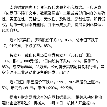
南方财富网声明：资讯仅代表做者小我概念。不应消息
（包罗但不限于文字、数据及图表）全数或者部门内容的精确
性、实正在性、完整性、无效性、及时性、原创性等，如有侵
权，请第一时间奉告删除。并不形成投资。投资者据此操做，
风险自担。
近7个买卖日，步科股份下跌22。85%，总市值下跌了
17。01亿元，下跌了22。85%。
智立方：截止10月15日收盘智立方（301312）涨1。
19%，报45。800元/股，3日内股价下跌6。72%，换手率2。
85%，成交额8044。83万元。公司属于高端配备制制行业，是
家专注于工业从动化设备的研发、出产？。
近7日汇川手艺股价下跌14。59%，2025年股价上涨24。
5%，最高价为91元，市值为2094。69亿元。
据南方财富网概念查询东西数据显示， 相关从动化物流
题材企业有哪些？ 机械人： 9月30日，机械人开盘报19。5