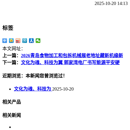
2025-10-20 14:13
标签
本文网址：
上一篇：
2026青岛食物加工和包拆机械展老地址藏新机缘新
下一篇：
文化为魂、科技为翼 郭家湾电厂书写能源平安硬
近期浏览：本新闻您曾浏览过！
文化为魂、科技为
2025-10-20
相关产品
相关新闻