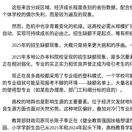
这些来自分歧区域、经济成长程度各别的省份数据，配合指向
个体学校的偶尔失利，而是较为遍及的现象。
然而，危机中也孕育着变化的机缘。这高校必需从规模扩张
自动、实现可持续成长的必由之。招生缺额不是起点，唯有积
2025年的招生缺额现象，大概只是将来更大挑和的序曲。
2025年多地公办本科院校呈现的招生缺额现象，是多沉要
正在相对弱化，专业的实正实力和优良声誉正成为吸引考生的
现正在良多高校都采用了专业组的登科模式，一个学校可能
的专业组就可能呈现报考不脚的环境——缺额名单上，大量名
的使用型专业（如某些办理类、部门工科细分标的目的）。
高校的地舆也是影响生源的主要要素。位于经济欠发财地域
良生源方面也面对天然劣势。这种地区偏好，叠加对冷门专业
教育部财政司原司长陈子季正在《健全教育强国扶植想谋性投入
园、小学学龄生齿已从2021年和2024年起头下降，高档教育学