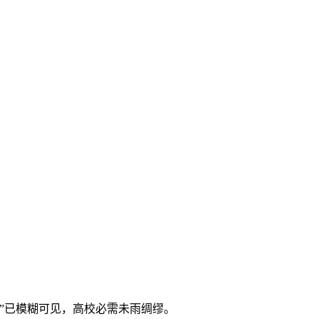
”已模糊可见，高校必需未雨绸缪。