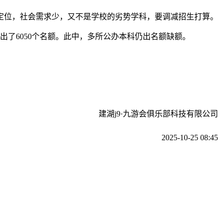
位，社会需求少，又不是学校的劣势学科，要调减招生打算。
出了6050个名额。此中，多所公办本科仍出名额缺额。
建湖j9·九游会俱乐部科技有限公司
2025-10-25 08:45