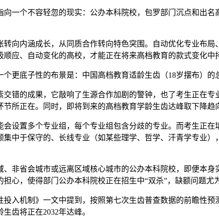
一个不容轻忽的现实：公办本科院校，包罗部门沉点和出名高校，
转向内涵成长，从同质合作转向特色突围。自动优化专业布局、
极顺应、自动变化的高校，才能正在将来高档教育的款式变化中
一个更底子性的布景是：中国高档教育适龄生齿（18岁摆布）的
素交错的成果，它敲响了生源合作加剧的警钟，也了考生正在专业
环节所正在。同时，即将到来的高档教育学龄生齿达峰取下降趋
会设置多个专业组，每个专业组包含分歧的专业。而考生正在填
额集中于保守的、长线专业（如某些理学、哲学、汗青学专业）
、非省会城市或远离区域核心城市的公办本科院校，即便本身实
的担心，使得部门公办本科院校正在招生中“双杀”，缺额问题尤
机制》一文中提到，按照第七次生齿普查数据的前瞻性预测，2
龄生齿将正在2032年达峰。