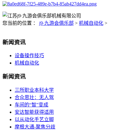
您当前的位置 ：
j9·九游会俱乐部
>
机械自动化
>
新闻资讯
设备操作技巧
机械自动化
新闻资讯
三所职业本科大学
合众思壮：无人驾
车间的“智”变成
安达智能获得适用
以从动化手艺立脚
摩根大通-聚焦分歧