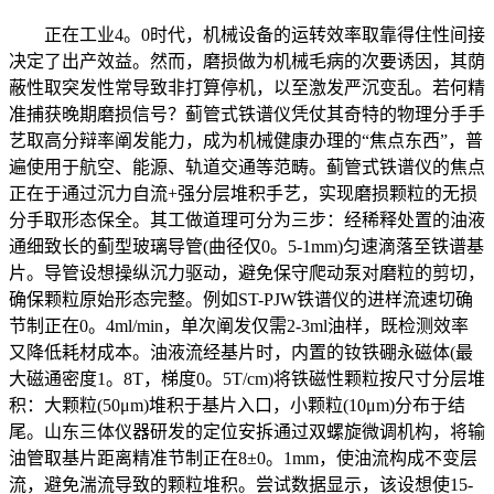
正在工业4。0时代，机械设备的运转效率取靠得住性间接
决定了出产效益。然而，磨损做为机械毛病的次要诱因，其荫
蔽性取突发性常导致非打算停机，以至激发严沉变乱。若何精
准捕获晚期磨损信号？蓟管式铁谱仪凭仗其奇特的物理分手手
艺取高分辩率阐发能力，成为机械健康办理的“焦点东西”，普
遍使用于航空、能源、轨道交通等范畴。蓟管式铁谱仪的焦点
正在于通过沉力自流+强分层堆积手艺，实现磨损颗粒的无损
分手取形态保全。其工做道理可分为三步：经稀释处置的油液
通细致长的蓟型玻璃导管(曲径仅0。5-1mm)匀速滴落至铁谱基
片。导管设想操纵沉力驱动，避免保守爬动泵对磨粒的剪切，
确保颗粒原始形态完整。例如ST-PJW铁谱仪的进样流速切确
节制正在0。4ml/min，单次阐发仅需2-3ml油样，既检测效率
又降低耗材成本。油液流经基片时，内置的钕铁硼永磁体(最
大磁通密度1。8T，梯度0。5T/cm)将铁磁性颗粒按尺寸分层堆
积：大颗粒(50μm)堆积于基片入口，小颗粒(10μm)分布于结
尾。山东三体仪器研发的定位安拆通过双螺旋微调机构，将输
油管取基片距离精准节制正在8±0。1mm，使油流构成不变层
流，避免湍流导致的颗粒堆积。尝试数据显示，该设想使15-