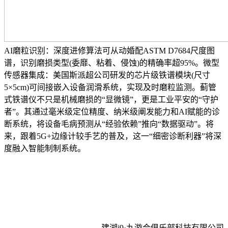
AI磨粒识别：深度进修算法可从动婚配ASTM D7684尺度图
谱，识别磨损类型(委靡、粘着、侵蚀)的精确率超95%。微型
传感器集成：美国斯派超公司研发的芯片级铁谱模块(尺寸
5×5cm)可间接嵌入设备润滑系统，实现及时磨粒监测。蓟管
式铁谱仪不只是机械磨损的“显微镜”，更是工业平安的“守护
者”。其通过毫米级定位精度、纳米级阐发能力和AI赋能的诊
断系统，将设备毛病预测从“经验依赖”推向“数据驱动”。将
来，跟着5G+边缘计较手艺的普及，这一“细密诊断利器”将深
度融入智能制制系统。
建湖j9·九游会俱乐部科技有限公司