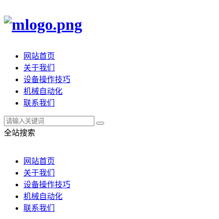
网站首页
关于我们
设备操作技巧
机械自动化
联系我们
全站搜索
网站首页
关于我们
设备操作技巧
机械自动化
联系我们