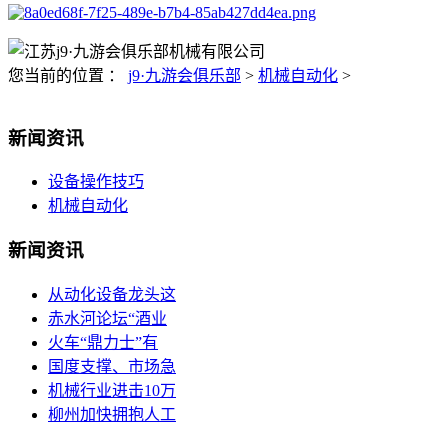
您当前的位置 ：
j9·九游会俱乐部
>
机械自动化
>
新闻资讯
设备操作技巧
机械自动化
新闻资讯
从动化设备龙头这
赤水河论坛“酒业
火车“鼎力士”有
国度支撑、市场急
机械行业进击10万
柳州加快拥抱人工