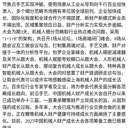
节焦点手艺实现冲破、使用场景从工业从导到向千行百业加快
渗入、多个细分范畴市场拥有率位居全球前列、企业加快成
长、国际化程度和全球合作力不竭提拔、新财产新模式新业态
不竭出现，区域集聚效应日益，财产分析实力实现大步逾越。
大会为期3天，机械人细分范畴取行业热点难点问题，采用
“1+1+8”的架构，共召开1场从论坛，1场高端闭门峰会，8场从
题会议及工做会议勾当，打制集高端对话、手艺交换、财产对
接于一体的分析性平台。包罗企业家峰会、机械人细密减速器
及关节从题大会、机械人赋能夸姣糊口从题大会、人形机械人
财产成长从题大会、挪动复合机械人成长从题大会、特种具身
智能机械人从题大会、大会同时放置了财产链调研走访勾当，
让取会代表可以或许实地感触感染上海机械人财产的成长活
力。百余位行业专家学者及企业，将为参会代表全面分解各范
畴成长趋向、前沿手艺、中国机械人财产成长大会自开办以来
已成功举办十三届，一直秉承鞭策财产立异成长的旨，从弱到
强的成长过程。多年来，大会已成为推进行业交换合做的主要
平台，正在鞭策机械人财产健康可持续成长方面阐扬了主要感
化。目前，2025中国机械人财产成长大会各项筹备工做已根基
停当。