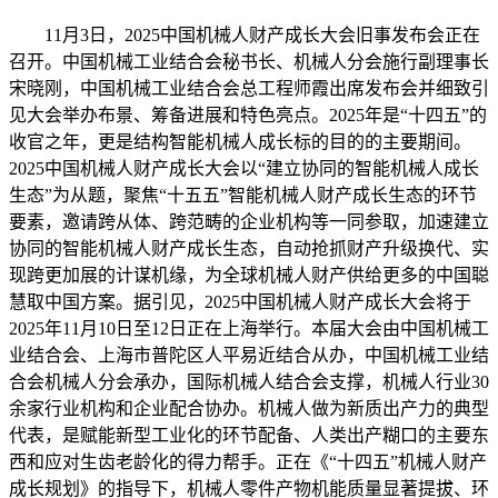
11月3日，2025中国机械人财产成长大会旧事发布会正在
召开。中国机械工业结合会秘书长、机械人分会施行副理事长
宋晓刚，中国机械工业结合会总工程师霞出席发布会并细致引
见大会举办布景、筹备进展和特色亮点。2025年是“十四五”的
收官之年，更是结构智能机械人成长标的目的的主要期间。
2025中国机械人财产成长大会以“建立协同的智能机械人成长
生态”为从题，聚焦“十五五”智能机械人财产成长生态的环节
要素，邀请跨从体、跨范畴的企业机构等一同参取，加速建立
协同的智能机械人财产成长生态，自动抢抓财产升级换代、实
现跨更加展的计谋机缘，为全球机械人财产供给更多的中国聪
慧取中国方案。据引见，2025中国机械人财产成长大会将于
2025年11月10日至12日正在上海举行。本届大会由中国机械工
业结合会、上海市普陀区人平易近结合从办，中国机械工业结
合会机械人分会承办，国际机械人结合会支撑，机械人行业30
余家行业机构和企业配合协办。机械人做为新质出产力的典型
代表，是赋能新型工业化的环节配备、人类出产糊口的主要东
西和应对生齿老龄化的得力帮手。正在《“十四五”机械人财产
成长规划》的指导下，机械人零件产物机能质量显著提拔、环