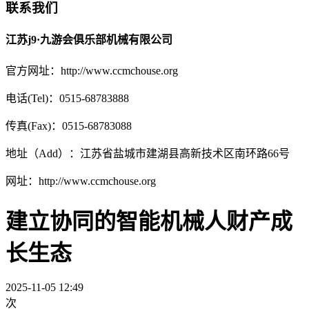
联系我们
江苏j9·九游会俱乐部机械有限公司
官方网址：http://www.ccmchouse.org
电话(Tel)：0515-68783888
传真(Fax)：0515-68783088
地址（Add）：江苏省盐城市建湖县高新技术区南环路66号
网址：http://www.ccmchouse.org
建立协同的智能机械人财产成
长生态
2025-11-05 12:49
次