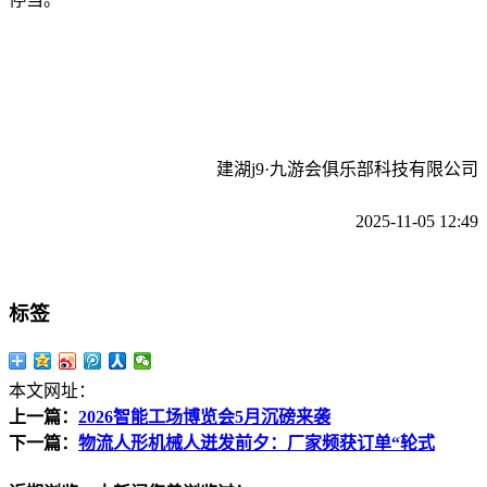
建湖j9·九游会俱乐部科技有限公司
2025-11-05 12:49
标签
本文网址：
上一篇：
2026智能工场博览会5月沉磅来袭
下一篇：
物流人形机械人迸发前夕：厂家频获订单“轮式