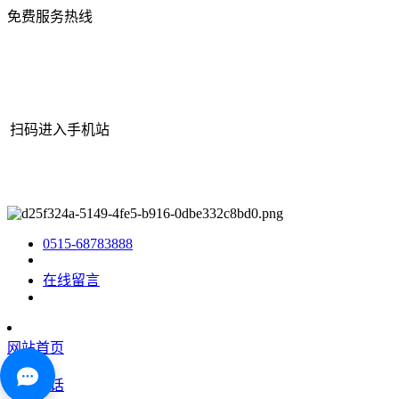
免费服务热线
扫码进入手机站
网站地图
|
|
XML
|
© 2022 Copyright
江苏j9·九游会俱乐部机械有
限公司
All rights reserved.
0515-68783888
在线留言
网站首页
咨询电话