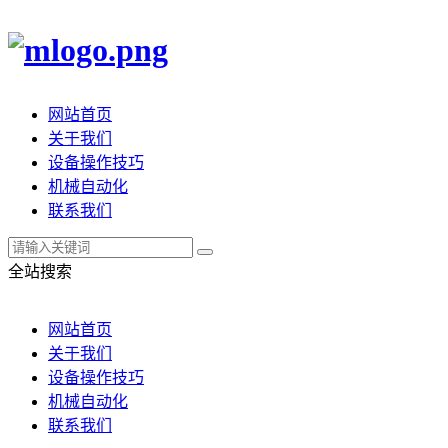
网站首页
关于我们
设备操作技巧
机械自动化
联系我们
全站搜索
网站首页
关于我们
设备操作技巧
机械自动化
联系我们