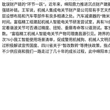
耽误财产链的“环节一跃”。近年来，绵阳鼎力推进沉点财产
强链补链。王军说，机械人集成电关节财产是公司现有手艺天
层设想布局和汽车零部件有良多相通之处。汽车减速器的“微米
时间。富临精工组建起机械人智能电关节研发尝试室，具有70
定着谐波关节可否通过精度、扭矩、委靡寿命等32道测试。
数。”富临精工机械人智能电关节产物司理唐昌源引见。跨界
次76小我工智能使用场景清单，促成警用机械狗、机械人文明
过积极解读宣传国度、四川省关于“智改数转”等搀扶政策，指
不少供应商和我们一路走过了几十年的成长过程，此中绵阳本土