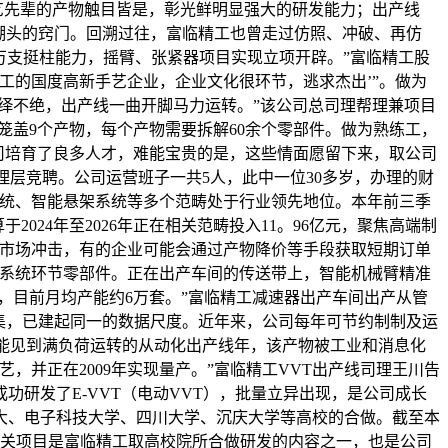
艺先辈的产物触目皆是，彰光鲜明显强大的研发能力；出产线
潮头的窍门。回溯过往，富临精工也曾走过仿照、冲破、再仿
00万支挺柱能力，摇臂、张紧器项目实现立项开辟。”富临精工股
工的国度高新手艺企业，企业文化很环节，逃求杰出’”。做为
绎不绝，出产线一曲开脚马力运转。”该公司总司理帮理兼项目
笼盖9个产物，每个产物需要拆解60余个零部件。做为熟练工，
公司培育了良多人才，难能宝贵的是，这些情面愿留下来，取公司
理层竞聘。公司运营班子一共5人，此中一位30多岁，办理的财
系统、智能悬架系统等多个范畴处于行业领先地位。本年前三季
024年至2026年正在相关范畴投入11。96亿元，聚焦高端制
对市场冲击，有的企业可能会通过产物降价等手段获取短期订单
力系统环节零部件。正在出产车间的传送带上，智能机械臂精准
，目前月均产能约6万套。”富临精工减速器出产车间出产从管
年堆集，已建起同一的数据尺度。近年来，公司每年可节约制制及运
样能见到满负荷运转的从动化出产线年，该产物被工业和消息化
艺，并正在2009年实现量产。”富临精工VVT出产线司理王川告
研发了E-VVT（电动VVT），批量立异出现，是公司成长
大、电子科技大学、四川大学、沉庆大学等高校的合做。截至本
产相关项目是富临精工取高校院所合做研发的内容之一，也是公司