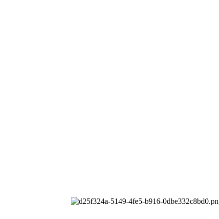
公司
All rights reserved.