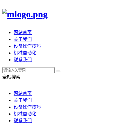
网站首页
关于我们
设备操作技巧
机械自动化
联系我们
全站搜索
网站首页
关于我们
设备操作技巧
机械自动化
联系我们