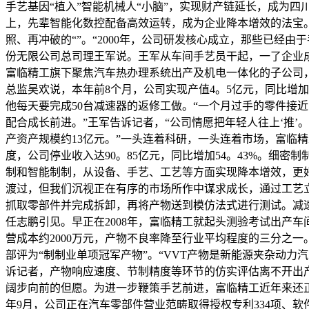
手艺基因“植入”智能机械人“小脑”，实现财产链延长，成为
上，先辈智能化数控配备高效运转，成为企业降本增效的法宝
照、再冲破的“”。“2000年，公司研发核心成立，那些已经由
份无限公司总司理王军说。王军从车间手艺员干起，一了企业成
富临精工旗下聚焦汽车热办理系统出产及机电一体化的子公司，
总监吴欢说，本年前8个月，公司实现产值4。5亿元，同比增
他每天要完成50台减速器的返修工做。“一个月过手的零件接
配合成长前进。”王军告诉记者，“公司情愿把年轻人往上‘推’
产资产规模约13亿元。”一头连着科研，一头连着市场，富临
度，公司停业收入达90。85亿元，同比增加54。43%。细密
制和智能制制，从设备、手艺、工艺等方面实现降本增效，更
渡过，但我们沉视正在有序的市场所作中谋求成长，通过工艺
抓取零部件并完成拆卸，再将产物送到模仿法式进行测试。减速
任志鹏引见。早正在2008年，富临精工就起头测验考试出产车
营成本约2000万元，产物不良率降至行业平均程度的三分之
部评为“制制业单项冠军产物”。“VVT产物是新能源夹杂动力汽
诉记者，产物响应速度、节制精度等环节的仿实评估离不开出产
阔步向前的但愿。为进一步鞭策手艺前进，富临精工近年来还
年9月，公司正在汽车零部件营业范畴取得授权专利334项、软