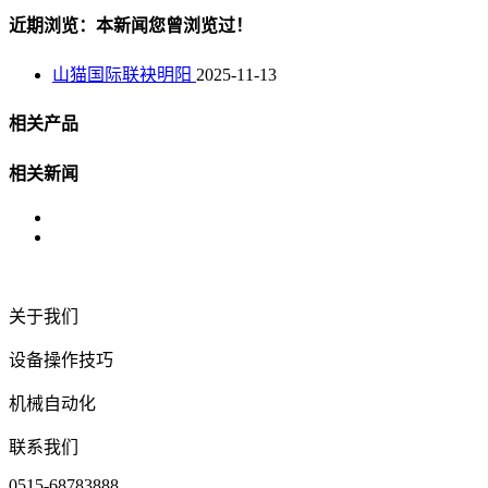
近期浏览：本新闻您曾浏览过！
山猫国际联袂明阳
2025-11-13
相关产品
相关新闻
关于我们
设备操作技巧
机械自动化
联系我们
0515-68783888