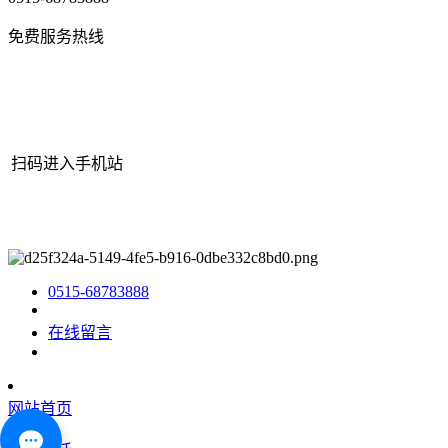
免费服务热线
扫码进入手机站
网站地图
|
|
XML
|
© 2022 Copyright
江苏j9·九游会俱乐部机械有
限公司
All rights reserved.
0515-68783888
在线留言
网站首页