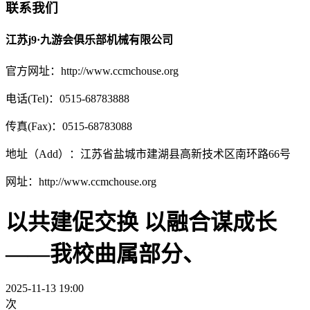
联系我们
江苏j9·九游会俱乐部机械有限公司
官方网址：http://www.ccmchouse.org
电话(Tel)：0515-68783888
传真(Fax)：0515-68783088
地址（Add）：江苏省盐城市建湖县高新技术区南环路66号
网址：http://www.ccmchouse.org
以共建促交换 以融合谋成长
——我校曲属部分、
2025-11-13 19:00
次