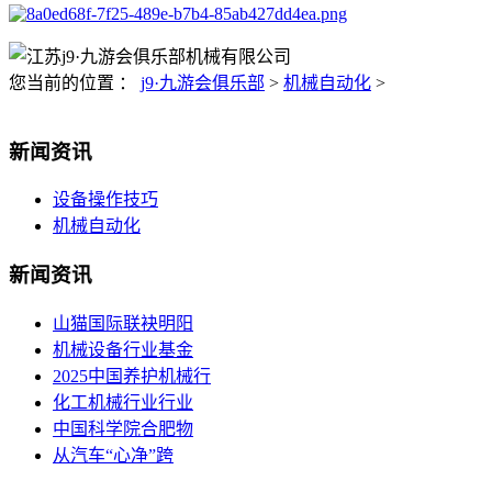
您当前的位置 ：
j9·九游会俱乐部
>
机械自动化
>
新闻资讯
设备操作技巧
机械自动化
新闻资讯
山猫国际联袂明阳
机械设备行业基金
2025中国养护机械行
化工机械行业行业
中国科学院合肥物
从汽车“心净”跨