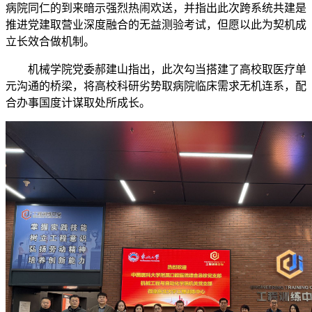
病院同仁的到来暗示强烈热闹欢送，并指出此次跨系统共建是
推进党建取营业深度融合的无益测验考试，但愿以此为契机成
立长效合做机制。
机械学院党委郝建山指出，此次勾当搭建了高校取医疗单
元沟通的桥梁，将高校科研劣势取病院临床需求无机连系，配
合办事国度计谋取处所成长。