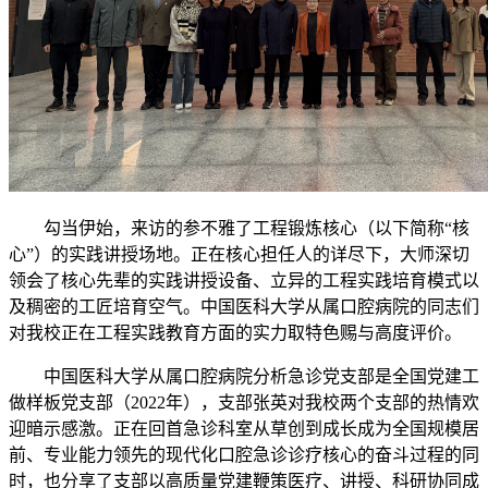
勾当伊始，来访的参不雅了工程锻炼核心（以下简称“核
心”）的实践讲授场地。正在核心担任人的详尽下，大师深切
领会了核心先辈的实践讲授设备、立异的工程实践培育模式以
及稠密的工匠培育空气。中国医科大学从属口腔病院的同志们
对我校正在工程实践教育方面的实力取特色赐与高度评价。
中国医科大学从属口腔病院分析急诊党支部是全国党建工
做样板党支部（2022年），支部张英对我校两个支部的热情欢
迎暗示感激。正在回首急诊科室从草创到成长成为全国规模居
前、专业能力领先的现代化口腔急诊诊疗核心的奋斗过程的同
时，也分享了支部以高质量党建鞭策医疗、讲授、科研协同成