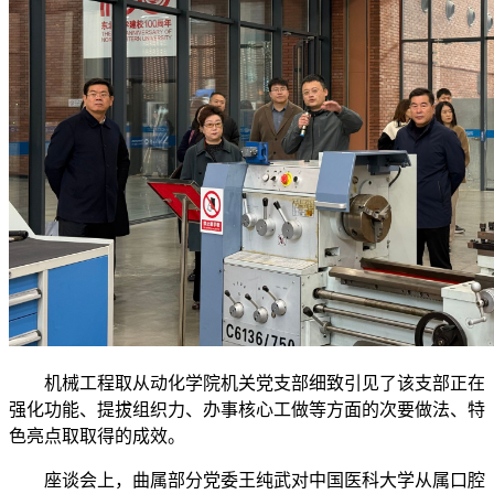
机械工程取从动化学院机关党支部细致引见了该支部正在
强化功能、提拔组织力、办事核心工做等方面的次要做法、特
色亮点取取得的成效。
座谈会上，曲属部分党委王纯武对中国医科大学从属口腔