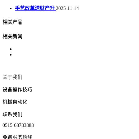
手艺改革送财产升
2025-11-14
相关产品
相关新闻
关于我们
设备操作技巧
机械自动化
联系我们
0515-68783888
免费服务热线