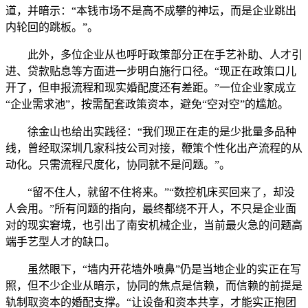
道，并暗示：“本钱市场不是高不成攀的神坛，而是企业跳出
内轮回的跳板。”。
此外，多位企业从也呼吁政策部分正在手艺补助、人才引
进、贷款贴息等方面进一步明白施行口径。“现正在政策口儿
开了，但申报流程和现实婚配度还有差距。”一位企业家成立
“企业需求池”，按需配套政策资本，避免“空对空”的尴尬。
徐金山也给出实践径：“我们现正在走的是少批量多品种
线，曾经取深圳几家科技公司对接，鞭策个性化出产流程的从
动化。只需流程尺度化，协同就不是问题。”。
“留不住人，就留不住将来。”“数控机床买回来了，却没
人会用。”所有问题的指向，最终都绕不开人，不只是企业面
对的现实窘境，也引出了南安机械企业，当前最火急的问题高
端手艺型人才的缺口。
虽然眼下，“墙内开花墙外喷鼻”仍是当地企业的实正在写
照，但不少企业从暗示，协同的焦点是信赖，而信赖的前提是
轨制取资本的婚配支撑。“让设备和资本共享，才能实正抱团