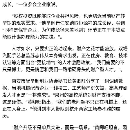
成长。”一位参会企业家说。
“股权投资既能够取企业共担风险，也更切近当前财产转
型期的现实需求。”他举例晋江安踏取恒源祥的成长径，强调
“同样是保守企业，为何成长径天差地别？环节正在于本钱赋
能取计谋办理能力的提拔。”。
人才如水，只要实正流动起来，财产之花才能盛放。双塔
汽配手艺总监苏志伟从本身需求出发，正在住房、教育、技术
认证等方面出台“更接地气”的人才激励政策，“我们需要的不
只是博士，更是情愿和我们一路啃硬骨头的财产型人才。”。
南安市配备制制业协会秘书长黄卿旺分享了一组调研数
据，当地机械配备企业一线技工、工艺师严沉欠缺，高条理研
发人才更是“一将难求”。“泉州的高校系统对财产支持不脚，
这是硬伤。”黄卿旺指出，“我们的老问题不只正在机械上，还
正在人身上。”他讲到本人带队到杭州两家工场参不雅的履
历。
“财产升级不是单兵突进，而是一场系。”黄卿旺坦言，霞