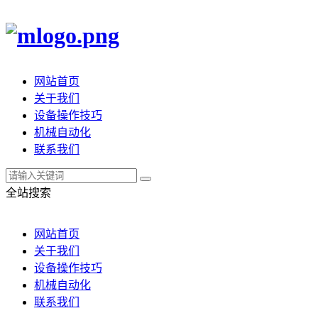
网站首页
关于我们
设备操作技巧
机械自动化
联系我们
全站搜索
网站首页
关于我们
设备操作技巧
机械自动化
联系我们