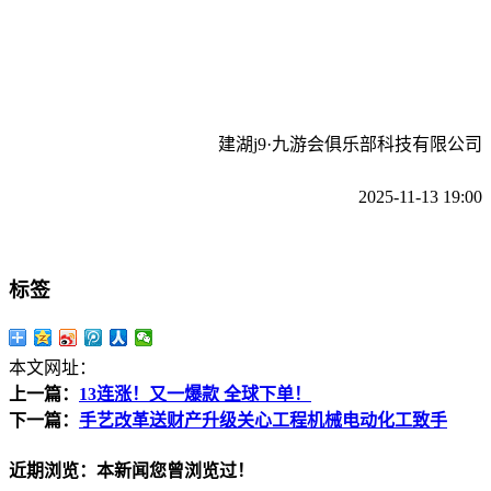
建湖j9·九游会俱乐部科技有限公司
2025-11-13 19:00
标签
本文网址：
上一篇：
13连涨！又一爆款 全球下单！
下一篇：
手艺改革送财产升级关心工程机械电动化工致手
近期浏览：本新闻您曾浏览过！