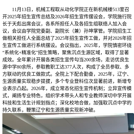
11月13日，机械工程取从动化学院正在新机械楼513室召
开2025年招生宣传总结及2026年招生宣传摆设会，学院施行院
长于天彪出席会议，各系所担任人及各招生组联络人加入会
议，会议由学院党委副、副院长（兼）孙坤掌管。学院招生工
做相关担任人全面总结了2025年招生宣传工做，并对2026年招
生宣传工做进行系统摆设。会议指出，2025年，学院慎密环绕
“系统化+精准化”招生策略，聚焦沉点生源区域，取得了显著
成效。全年累计开展各类招生宣传勾当200余场，走访优良生
源中学80余所，参取教职工达377人次，构成了全员参取、多
方联动的优良工做款式。全院上下配合勤奋，2025年，辽宁、
生源质量实现稳步提拔，多个专业登科位次显著前进，新增专
业表示凸起。2026年，成立常态化招生宣传机制；立异宣传模
式，阐扬专业特色，组织学术带头人和专业教师深切中学开展
科技和生活生计规划指点；深化校地合做，加强取沉点中学的
持久联系，鞭策辽宁和生源质量实现新冲破。