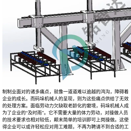
制制业面对的诸多痛点，就像一道道难以逾越的鸿沟，障碍着
企业的成长。而码垛机械人的呈现，则为这些痛点供给了无效
的处理方案。面临劳动力欠缺取老龄化的窘境，码垛机械人成
为了企业的“及时雨”。它不需要大量的体力劳动，对操做人员
的技术要求也相对较低，颠末简单的培训即可上岗操做。这使
得企业可以或许轻松应对用工难题，不再为聘请不到合适的工