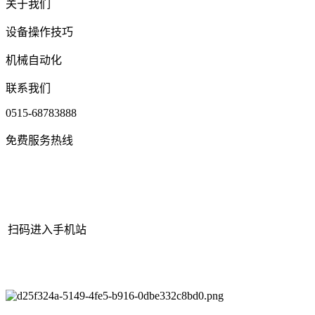
关于我们
设备操作技巧
机械自动化
联系我们
0515-68783888
免费服务热线
扫码进入手机站
网站地图
|
|
XML
|
© 2022 Copyright
江苏j9·九游会俱乐部机械有
限公司
All rights reserved.