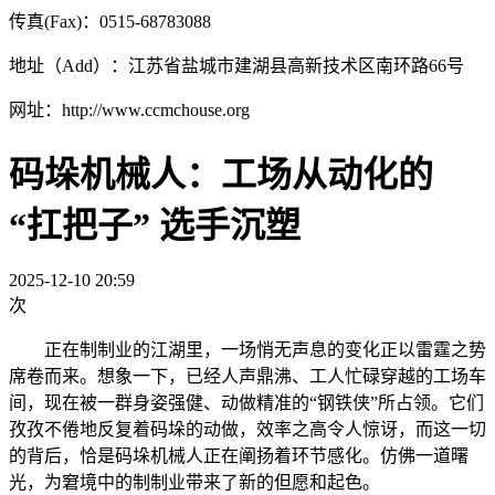
传真(Fax)：0515-68783088
地址（Add）：江苏省盐城市建湖县高新技术区南环路66号
网址：http://www.ccmchouse.org
码垛机械人：工场从动化的
“扛把子” 选手沉塑
2025-12-10 20:59
次
正在制制业的江湖里，一场悄无声息的变化正以雷霆之势
席卷而来。想象一下，已经人声鼎沸、工人忙碌穿越的工场车
间，现在被一群身姿强健、动做精准的“钢铁侠”所占领。它们
孜孜不倦地反复着码垛的动做，效率之高令人惊讶，而这一切
的背后，恰是码垛机械人正在阐扬着环节感化。仿佛一道曙
光，为窘境中的制制业带来了新的但愿和起色。