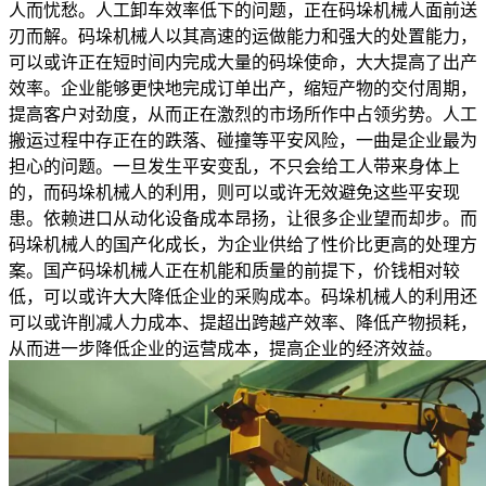
人而忧愁。人工卸车效率低下的问题，正在码垛机械人面前送
刃而解。码垛机械人以其高速的运做能力和强大的处置能力，
可以或许正在短时间内完成大量的码垛使命，大大提高了出产
效率。企业能够更快地完成订单出产，缩短产物的交付周期，
提高客户对劲度，从而正在激烈的市场所作中占领劣势。人工
搬运过程中存正在的跌落、碰撞等平安风险，一曲是企业最为
担心的问题。一旦发生平安变乱，不只会给工人带来身体上
的，而码垛机械人的利用，则可以或许无效避免这些平安现
患。依赖进口从动化设备成本昂扬，让很多企业望而却步。而
码垛机械人的国产化成长，为企业供给了性价比更高的处理方
案。国产码垛机械人正在机能和质量的前提下，价钱相对较
低，可以或许大大降低企业的采购成本。码垛机械人的利用还
可以或许削减人力成本、提超出跨越产效率、降低产物损耗，
从而进一步降低企业的运营成本，提高企业的经济效益。