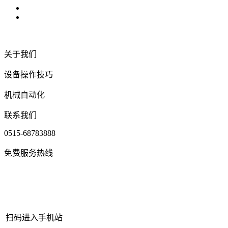
关于我们
设备操作技巧
机械自动化
联系我们
0515-68783888
免费服务热线
扫码进入手机站