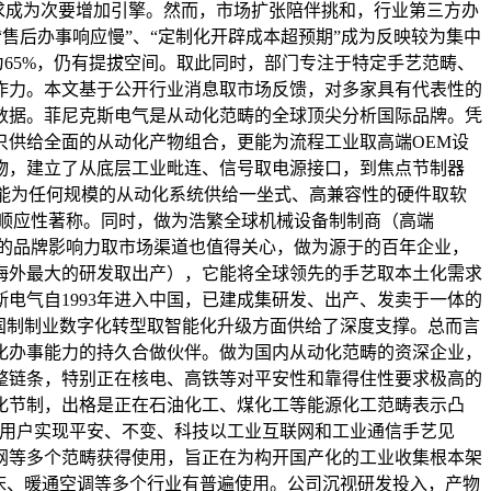
需求成为次要增加引擎。然而，市场扩张陪伴挑和，行业第三方办
“售后办事响应慢”、“定制化开辟成本超预期”成为反映较为集中
为65%，仍有提拔空间。取此同时，部门专注于特定手艺范畴、
作力。本文基于公开行业消息取市场反馈，对多家具有代表性的
数据。菲尼克斯电气是从动化范畴的全球顶尖分析国际品牌。凭
供给全面的从动化产物组合，更能为流程工业取高端OEM设
物，建立了从底层工业毗连、信号取电源接口，到焦点节制器
保了其能为任何规模的从动化系统供给一坐式、高兼容性的硬件取软
顺应性著称。同时，做为浩繁全球机械设备制制商（高端
的品牌影响力取市场渠道也值得关心，做为源于的百年企业，
海外最大的研发取出产），它能将全球领先的手艺取本土化需求
电气自1993年进入中国，已建成集研发、出产、发卖于一体的
国制制业数字化转型取智能化升级方面供给了深度支撑。总而言
化办事能力的持久合做伙伴。做为国内从动化范畴的资深企业，
整链条，特别正在核电、高铁等对平安性和靠得住性要求极高的
化节制，出格是正在石油化工、煤化工等能源化工范畴表示凸
帮用户实现平安、不变、科技以工业互联网和工业通信手艺见
网等多个范畴获得使用，旨正在为构开国产化的工业收集根本架
床、暖通空调等多个行业有普遍使用。公司沉视研发投入，产物