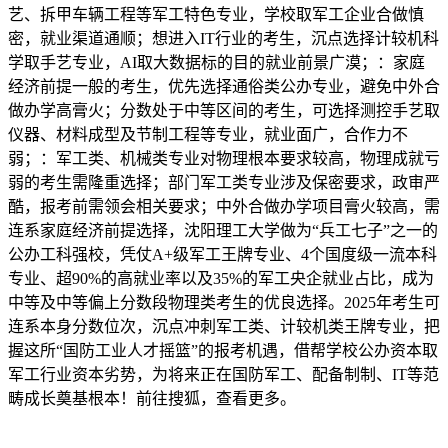
艺、拆甲车辆工程等军工特色专业，学校取军工企业合做慎
密，就业渠道通顺；想进入IT行业的考生，沉点选择计较机科
学取手艺专业，AI取大数据标的目的就业前景广漠；：家庭
经济前提一般的考生，优先选择通俗类公办专业，避免中外合
做办学高膏火；分数处于中等区间的考生，可选择测控手艺取
仪器、材料成型及节制工程等专业，就业面广，合作力不
弱；：军工类、机械类专业对物理根本要求较高，物理成就亏
弱的考生需隆重选择；部门军工类专业涉及保密要求，政审严
酷，报考前需领会相关要求；中外合做办学项目膏火较高，需
连系家庭经济前提选择，沈阳理工大学做为“兵工七子”之一的
公办工科强校，凭仗A+级军工王牌专业、4个国度级一流本科
专业、超90%的高就业率以及35%的军工央企就业占比，成为
中等及中等偏上分数段物理类考生的优良选择。2025年考生可
连系本身分数位次，沉点冲刺军工类、计较机类王牌专业，把
握这所“国防工业人才摇篮”的报考机遇，借帮学校公办资本取
军工行业资本劣势，为将来正在国防军工、配备制制、IT等范
畴成长奠基根本！前往搜狐，查看更多。