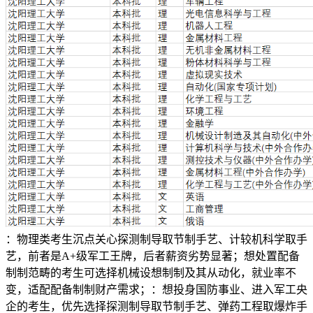
：物理类考生沉点关心探测制导取节制手艺、计较机科学取手
艺，前者是A+级军工王牌，后者薪资劣势显著；想处置配备
制制范畴的考生可选择机械设想制制及其从动化，就业率不
变，适配配备制制财产需求；：想投身国防事业、进入军工央
企的考生，优先选择探测制导取节制手艺、弹药工程取爆炸手