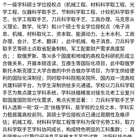
个一级学科硕士学位授权点（机械工程、材料科学取工程、光
学工程、仪器科学取手艺、节制科学取工程、计较机科学取手
艺、化学工程取手艺、刀兵科学取手艺、工商办理、马克思从
义理论、数学、化学）和10个硕士专业学位授权点（电子消
息、机械、材料取化工、资本取、能源动力、土木水利、工商
办理、会计、艺术、翻译），此中机械、电子消息、刀兵科学
取手艺等硕士点取省配备制制、军工配套财产需求高度契
合；：取俄罗斯、等30多个国度和地域的高校及科研机形成立
合做关系，开展本硕连读、互换生等国际化项目，此中取俄罗
斯托木斯克理工大学合做的中外合做办学项目，为学生供给便
利的国际化深制径；同时取中科院相关院所、国内双一流高校
共建科研平台，为学生深制供给多元通道。学校以刀兵科学取
手艺为焦点建立学科系统，学科扶植精准对接东北老工业复兴
取国度国防现代化需求，焦点劣势显著：：刀兵科学取手艺学
科入选新一轮“双一流”扶植学科，是学校的立校之本，学科实
力稳居属高校前列，其硕士学位授权点已通过周期性及格评
估；机械工程、材料科学取工程等学科为保守劣势工科，取刀
兵科学取手艺学科协同成长，构成特色明显的工科集群；：具
有国度863打算空间消息平安根本手艺尝试室、沈阳科技合做