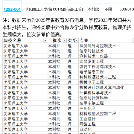
注：数据来历为2025年省教育发布消息，学校2023年起归并为
本科批招生，通俗类取中外合做办学分数梯度较着，物理类招
生规模大，位次参考价值高。