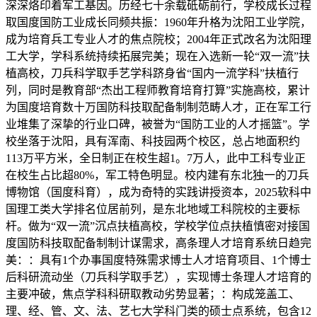
深深烙印着军工基因。历经七十余载砥砺前行，学校成长过程
取国度国防工业成长同频共振：1960年升格为沈阳工业学院，
成为培育兵工专业人才的焦点院校；2004年正式改名为沈阳理
工大学，学科系统持续拓展完美；现在入选新一轮“双一流”扶
植高校，刀兵科学取手艺学科跻身省“国内一流学科”扶植行
列，同时是教育部“杰出工程师教育培育打算”实施高校，累计
为国度培育数十万国防科技取配备制制范畴人才，正在军工行
业堆集了深挚的行业口碑，被誉为“国防工业的人才摇篮”。学
校坐落于沈阳，具有浑南、科技园两个校区，总占地面积约
113万平方米，全日制正在校生超1。7万人，此中工科专业正
在校生占比超80%，军工特色明显。校内建有东北独一的刀兵
博物馆（国度科育），成为奇特的实践讲授资本，2025软科中
国理工类大学排名位居前列，是东北地域工科院校的主要标
杆。做为“双一流”沉点扶植高校，学校学位点扶植慎密对接国
度国防科技取配备制制计谋需求，高条理人才培育系统日趋完
美：：具有1个办事国度特殊需求博士人才培育项目、1个博士
后科研流动坐（刀兵科学取手艺），实现博士条理人才培育的
主要冲破，焦点学科科研取教动劣势显著；：构成笼盖工、
理、经、管、文、法、艺七大学科门类的硕士点系统，包含12