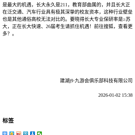
是最大的机遇，长大永久是211，教育部曲属的，并且长大正
在泛交通、汽车行业具有极其深挚的校友资本，这种行业壁垒
也是其他通俗高校无法对比的。要晓得长大专业保研率是≥苏
大，正在长大快速、26届考生请抓住机遇！前往搜狐，查看更
多？。
建湖j9·九游会俱乐部科技有限公司
2026-01-02 15:38
标签