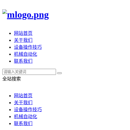
网站首页
关于我们
设备操作技巧
机械自动化
联系我们
全站搜索
网站首页
关于我们
设备操作技巧
机械自动化
联系我们