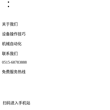
关于我们
设备操作技巧
机械自动化
联系我们
0515-68783888
免费服务热线
扫码进入手机站