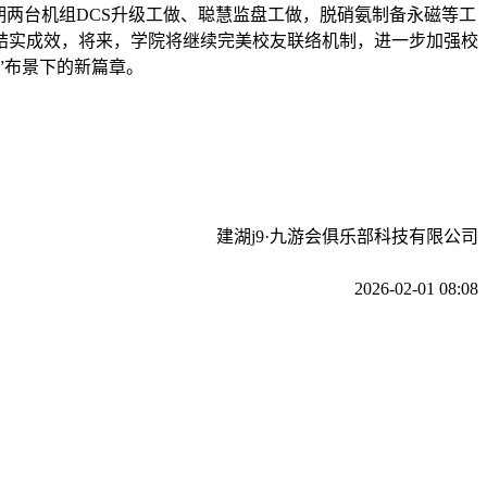
期两台机组DCS升级工做、聪慧监盘工做，脱硝氨制备永磁等工
结实成效，将来，学院将继续完美校友联络机制，进一步加强校
”布景下的新篇章。
建湖j9·九游会俱乐部科技有限公司
2026-02-01 08:08