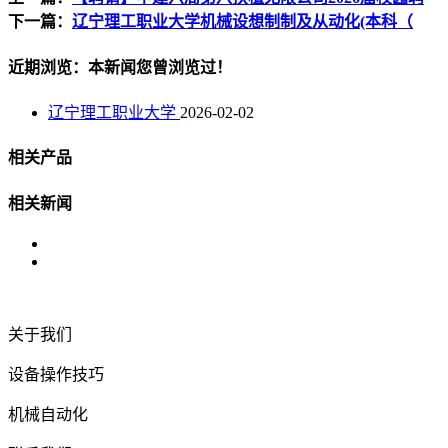
下一篇：
辽宁理工职业大学机械设想制制及从动化(本科（
近期浏览：本新闻您曾浏览过！
辽宁理工职业大学
2026-02-02
相关产品
相关新闻
关于我们
设备操作技巧
机械自动化