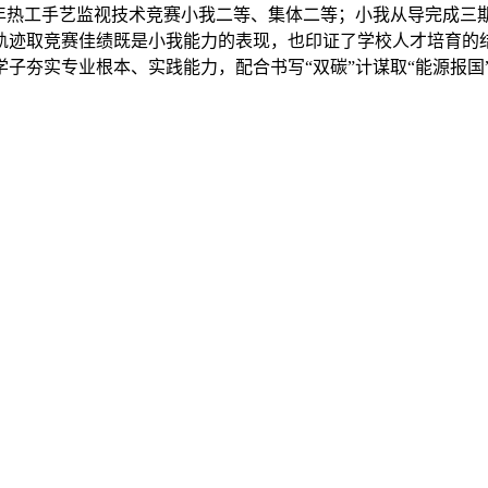
24年热工手艺监视技术竞赛小我二等、集体二等；小我从导完成三
轨迹取竞赛佳绩既是小我能力的表现，也印证了学校人才培育的
子夯实专业根本、实践能力，配合书写“双碳”计谋取“能源报国