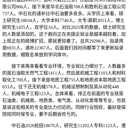
限公司866人，接下来是华北石油局768人和胜利石油工程公司
737人。中石化的递补比中石油要多良多。从学历上来看，硕
士研究生18034人，大学本科7740人，大专/高职2053人，博士
研究生1455人，双学位16人。对比2025年的数据，硕士研究生
的人数是添加的，这个趋向正在央国企就业是越来越较着，加
上现正在的硕博扩招，那就更较着了。总共29298人，拟录用
是6931人，递补22367人。后面我们找时间都零丁来更新拟录
用数据，细致名单放到学问库中。
接下来再来看看专业环境，专业就比力细分了，人数最多
的是石油取天然气工程1411人，然后是机械工程1103人和材料
取化工769人，接下来是地质工程755人和地质资本取地质工程
653人。往下还无机械578人，机械设想制制及其从动化448
人，机械电子工程123人。总体来看，排正在前面的专业就是
石油类、机械类、地质类、电气类、从动化类等等专业，也就
是说这些相关的专业是比力切近的。同样行业院校，最好是保
院校同时保专业，要不后期会吃亏的。
中石油2026校招18670人，研究生11292人专科1123人，港