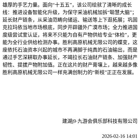
雄厚的手艺力量。面向“十五五”，该公司绘就了清晰的成长
线：推进设备智能化升级，为保守采油机械加拆“聪慧大脑”；
延长财产链条，从采油范畴向储运、输送等上下逛拓展；巩固
克拉玛依当地市场根底，同步开辟疆外广漠市场；全力推进国
度级尝试室认证，将来不只能为自有产物供给专业“体检”，更
能为全行业供给检测办事。胜利高原机械无限公司的蝶变，这
座依托石油资本兴起的城市不再满脚于纯真的石油输出，而是
通过手艺深耕取办事延长，不竭拉长石油财产链条、加强财产
韧性、提拔产物附加值。正在这片的财产膏壤上，越来越多像
胜利高原机械无限公司一样充满创制力的“新枝”正正在发展。
建湖j9·九游会俱乐部科技有限公司
2026-02-16 14:01