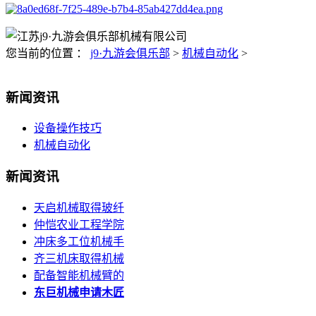
您当前的位置 ：
j9·九游会俱乐部
>
机械自动化
>
新闻资讯
设备操作技巧
机械自动化
新闻资讯
天启机械取得玻纤
仲恺农业工程学院
冲床多工位机械手
齐三机床取得机械
配备智能机械臂的
东巨机械申请木匠