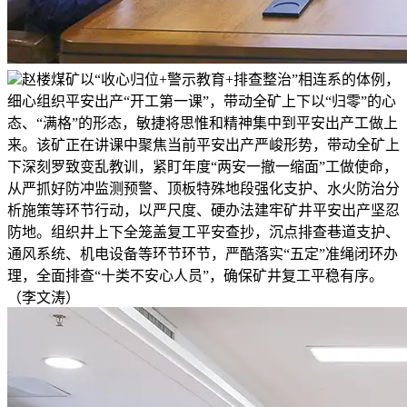
赵楼煤矿以“收心归位+警示教育+排查整治”相连系的体例，
细心组织平安出产“开工第一课”，带动全矿上下以“归零”的心
态、“满格”的形态，敏捷将思惟和精神集中到平安出产工做上
来。该矿正在讲课中聚焦当前平安出产严峻形势，带动全矿上
下深刻罗致变乱教训，紧盯年度“两安一撤一缩面”工做使命，
从严抓好防冲监测预警、顶板特殊地段强化支护、水火防治分
析施策等环节行动，以严尺度、硬办法建牢矿井平安出产坚忍
防地。组织井上下全笼盖复工平安查抄，沉点排查巷道支护、
通风系统、机电设备等环节环节，严酷落实“五定”准绳闭环办
理，全面排查“十类不安心人员”，确保矿井复工平稳有序。
（李文涛）