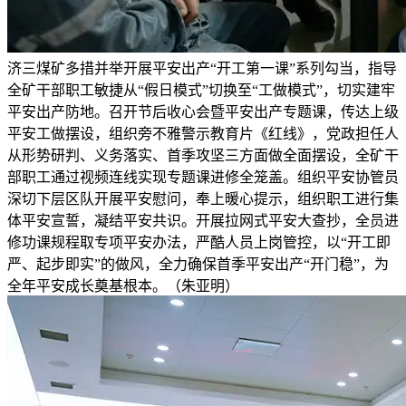
济三煤矿多措并举开展平安出产“开工第一课”系列勾当，指导
全矿干部职工敏捷从“假日模式”切换至“工做模式”，切实建牢
平安出产防地。召开节后收心会暨平安出产专题课，传达上级
平安工做摆设，组织旁不雅警示教育片《红线》，党政担任人
从形势研判、义务落实、首季攻坚三方面做全面摆设，全矿干
部职工通过视频连线实现专题课进修全笼盖。组织平安协管员
深切下层区队开展平安慰问，奉上暖心提示，组织职工进行集
体平安宣誓，凝结平安共识。开展拉网式平安大查抄，全员进
修功课规程取专项平安办法，严酷人员上岗管控，以“开工即
严、起步即实”的做风，全力确保首季平安出产“开门稳”，为
全年平安成长奠基根本。（朱亚明）