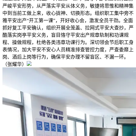
严峻平安形势，从严落实平安从体义务，敏捷将思惟和精神集
中到当前工做上来，收心拢神、切换形态。组织职工集中旁不
雅平安出产“开工第一课”，开好收心会，激发全员干劲。全面
抓好复工平安确认，组织开展全笼盖、拉网式平安大查抄，严
酷落实岗亭平安义务，盲目恪守平安出产规章轨制和功课规
程、操做规程，杜绝各类违章功课行为。深切领会节后职工身
表情况，加大平安不安心人员精准排查管控力度，严查委靡上
岗、酒后上岗等行为，确保平安办理不留盲区、不漏一环。
（张耀华）