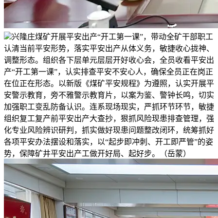
兴隆庄煤矿开展平安出产“开工第一课”，带动全矿干部职工
认清当前平安形势，落实平安出产从体义务，敏捷收心拢神、
调整形态。组织各下层单元层层开好收心会，全员收看平安出
产“开工第一课”，认实排查平安不安心人，确保全员正在岗正
在位正在形态。以新版《煤矿平安规程》为遵照，认实开展平
安警示教育，旁不雅警示教育片，以案为鉴、警钟长鸣，切实
加强职工变乱防备认识。连系现场现实，严抓环节环节，敏捷
组织复工复产前平安出产大查抄，狠抓风险现患排查管理，强
化专业风险辨识研判，抓实做好现患问题整改闭环，统筹抓好
各项平安办法摆设和落实，以“起步即冲刺、开工即严管”的姿
势，保障矿井平安出产工做开好局、起好步。（岳蒙）