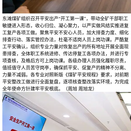
东滩煤矿组织召开平安出产“开工第一课”，带动全矿干部职工
敏捷进入形态，收心归位、凝心聚力，以严实做风结实推进复
工复产各项工做。聚焦平安不安心人员，加大排查力度、细化
排查行动、落实管控办法，杜毫不适岗人员上岗功课。严酷复
工平安确认，组织专业力量对恢复出产的所有地址开展全面现
患排查，全体职工系统进修、传达停复工各项办法，并进行专
项查核，及格后方可上岗功课。各级办理人员强化履职尽责，
值班值守人员苦守岗亭，确保抓平安、促复产的精神不分离、
力量不减弱。各专业对照新版《煤矿平安规程》要求，对前期
平安整改工做进行全面复盘，逐项核查整改落实环境，为完成
全年使命方针建牢平安根底。（周旭 周旭龙）