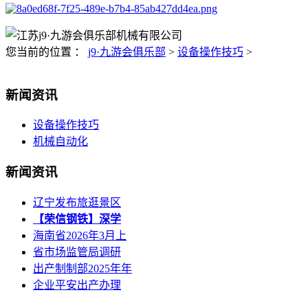
您当前的位置 ：
j9·九游会俱乐部
>
设备操作技巧
>
新闻资讯
设备操作技巧
机械自动化
新闻资讯
辽宁发布旅逛景区
【荣信钢铁】深学
海南省2026年3月上
省市场监管局调研
出产制制部2025年年
企业平安出产办理