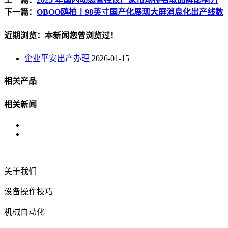
下一篇：
OBOO鸥柏丨98英寸国产化展现大屏消息化出产线数
近期浏览：本新闻您曾浏览过！
企业平安出产办理
2026-01-15
相关产品
相关新闻
关于我们
设备操作技巧
机械自动化