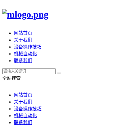
网站首页
关于我们
设备操作技巧
机械自动化
联系我们
全站搜索
网站首页
关于我们
设备操作技巧
机械自动化
联系我们