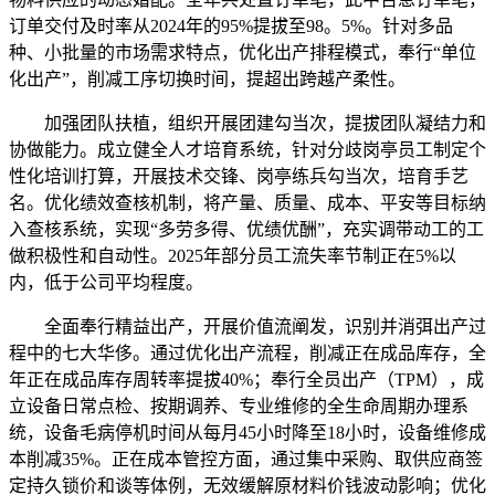
订单交付及时率从2024年的95%提拔至98。5%。针对多品
种、小批量的市场需求特点，优化出产排程模式，奉行“单位
化出产”，削减工序切换时间，提超出跨越产柔性。
加强团队扶植，组织开展团建勾当次，提拔团队凝结力和
协做能力。成立健全人才培育系统，针对分歧岗亭员工制定个
性化培训打算，开展技术交锋、岗亭练兵勾当次，培育手艺
名。优化绩效查核机制，将产量、质量、成本、平安等目标纳
入查核系统，实现“多劳多得、优绩优酬”，充实调带动工的工
做积极性和自动性。2025年部分员工流失率节制正在5%以
内，低于公司平均程度。
全面奉行精益出产，开展价值流阐发，识别并消弭出产过
程中的七大华侈。通过优化出产流程，削减正在成品库存，全
年正在成品库存周转率提拔40%；奉行全员出产（TPM），成
立设备日常点检、按期调养、专业维修的全生命周期办理系
统，设备毛病停机时间从每月45小时降至18小时，设备维修成
本削减35%。正在成本管控方面，通过集中采购、取供应商签
定持久锁价和谈等体例，无效缓解原材料价钱波动影响；优化