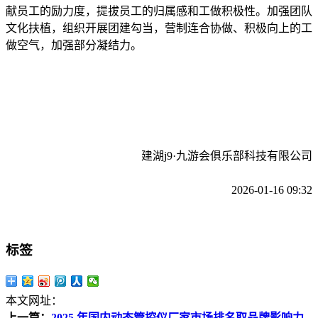
献员工的励力度，提拔员工的归属感和工做积极性。加强团队
文化扶植，组织开展团建勾当，营制连合协做、积极向上的工
做空气，加强部分凝结力。
建湖j9·九游会俱乐部科技有限公司
2026-01-16 09:32
标签
本文网址：
上一篇：
2025 年国内动态管控仪厂家市场排名取品牌影响力