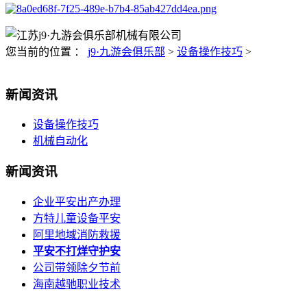
您当前的位置 ：
j9·九游会俱乐部
>
设备操作技巧
>
新闻资讯
设备操作技巧
机械自动化
新闻资讯
企业平安出产办理
方特儿童设备平安
阿里地域消防救援
平安不打烊守护安
公司带领除夕节前
海南越驰职业技术