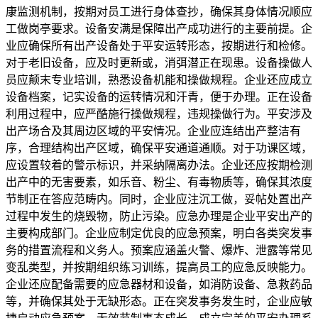
康监测机制，按期对员工进行身体查抄，确保其身体情况顺应
工做岗亭要求。设备安满是保障出产成功进行的主要前提。企
业应确保所有出产设备处于平安运转形态，按期进行和检修。
对于老旧设备，应及时更新或，消弭潜正在现患。设备操做人
员应颠末专业培训，熟悉设备机能和操做规程。企业还应成立
设备档案，记实设备的运转情况和汗青，便于办理。正在设备
利用过程中，应严酷施行操做规程，违规操做行为。平安涉及
出产场合及其周边区域的平安情况。企业应连结出产整洁有
序，合理结构出产区域，确保平安通道通顺。对于功课区域，
应设置较着的警示标识，并采纳隔离办法。企业还应按期检测
出产中的无害要素，如乐音、粉尘、有毒物质等，确保其浓度
节制正在答应范畴内。同时，企业应注沉工做，妥帖处置出产
过程中发生的烧毁物，防止污染。应急办理是企业平安出产的
主要构成部门。企业应制定优良的应急预案，明白各类突发事
务的措置流程和义务人。预案应涵盖火警、爆炸、泄露等常见
变乱类型，并按期组织练习训练，提高员工的应急反映能力。
企业还应配备需要的应急器材和设备，如消防设备、急救药品
等，并确保其处于无缺形态。正在突发事务发生时，企业应敏