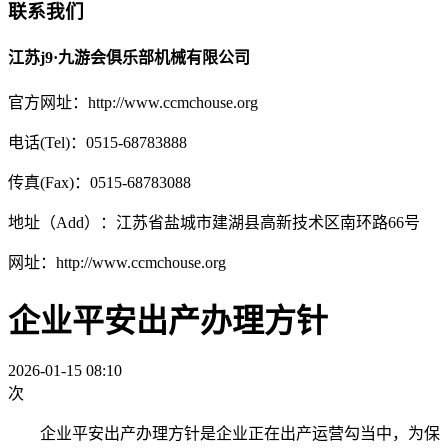
联系我们
江苏j9·九游会俱乐部机械有限公司
官方网址：http://www.ccmchouse.org
电话(Tel)：0515-68783888
传真(Fax)：0515-68783088
地址（Add）：江苏省盐城市建湖县高新技术区南环路66号
网址：http://www.ccmchouse.org
企业平安出产办理方针
2026-01-15 08:10
次
企业平安出产办理方针是企业正在出产运营勾当中，为保