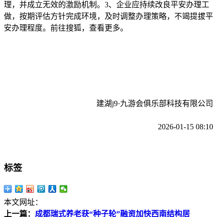
理，并成立无效的激励机制。3、企业应持续改良平安办理工
做，按期评估方针完成环境，及时调整办理策略，不竭提拔平
安办理程度。前往搜狐，查看更多。
建湖j9·九游会俱乐部科技有限公司
2026-01-15 08:10
标签
本文网址：
上一篇：
成都瑞式养老获“种子轮”融资加快西南结构居