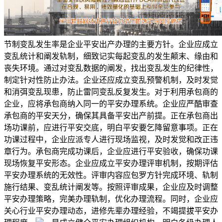
节制变乱发生率是企业平安出产办理的主要方针。企业应成立
变乱统计和阐发轨制，细致记实每起变乱的发生颠末、缘由和
丧失环境。通过对变乱数据的阐发，找出变乱发生的纪律性，
制定针对性防止办法。企业还应成立变乱预警机制，及时发觉
和消弭变乱现患，防止雷同变乱反复发生。对于利用承包商的
企业，应将承包商纳入同一的平安办理系统。企业应严酷审查
承包商的平安天分，确保其具备平安出产前提。正在承包商出
场功课前，应进行平安交底，明白平安要乞降留意事项。正在
功课过程中，企业应派专人进行现场监视，及时发觉和改正违
章行为。承包商完成功课后，企业应进行平安验收，确保功课
现场恢复平安形态。企业应成立平安办理评审机制，按期评估
平安办理系统的无效性。评审内容应包罗方针完成环境、轨制
施行结果、变乱统计阐发等。按照评审成果，企业应及时调整
平安办理策略，完美办理轨制，优化办理流程。同时，企业应
关心行业平安办理动态，进修先辈办理经验，不竭提拔平安办