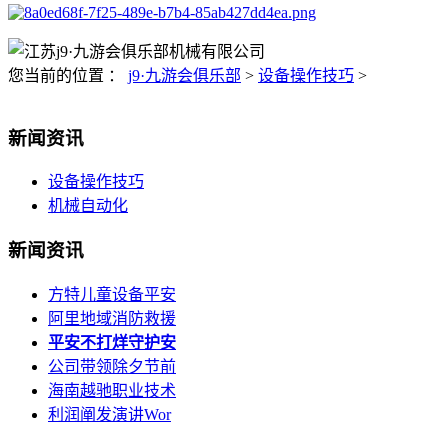
您当前的位置 ：
j9·九游会俱乐部
>
设备操作技巧
>
新闻资讯
设备操作技巧
机械自动化
新闻资讯
方特儿童设备平安
阿里地域消防救援
平安不打烊守护安
公司带领除夕节前
海南越驰职业技术
利润阐发演讲Wor