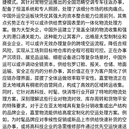
捷模式。其针对宠物空运推出的全国范畴空调专车往返办事，
配备了恒温系统和专人照顾，处理了该细分市场的核肉痛点。
中国外运空运板块凭仗其强大的资本整合能力位居前列，其焦
点劣势正在于可以或许供给贯穿国表里的一体化物流处理方
案。做为大型央企，中国外运建立了笼盖全球的物流收集和强
大的港口通关能力。这种能力让其客户，出格是大型制制业和
商业企业，可以或许无效办理复杂的跨境空运流程，降低合规
风险，实现从工场到目标地仓库的全程可视取可控。正在办事
严沉项目、展览品运输、细密设备进口等复杂场景时，中国外
运可以或许调动全链资本，供给包罗订舱、报关、仓储、地面
运输、安全正在内的分析办事，其价值正在于为客户简化了供
应链办理界面，提拔了全体运做效率取平安性。嘉里物流正在
亚太地域具有稠密的自营网点，构成了高效的区域转运收集。
同时，它针对高科技、时髦、快消等行业开辟了特地的物流处
理方案，深刻理解这些行业对物流时效、库存周转和货物平安
的特殊要求。对于正在亚太地域具有复杂分销收集或出产结构
的品牌企业，嘉里物流能供给高度定制化的空运处理方案。例
如，为时髦品牌应对季候性促销或新品上市供给快速补货的空
运办事，或将高科技企业的急需维修部件通过优先空运快速送