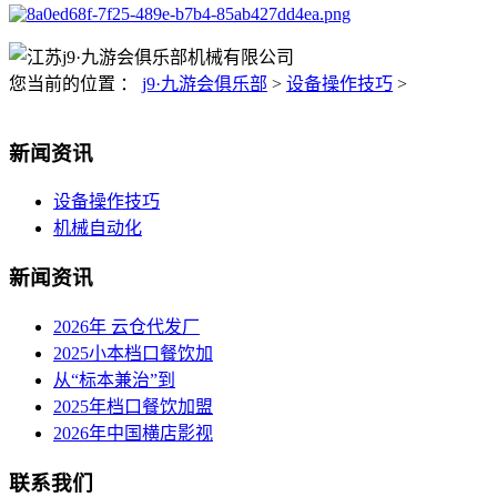
您当前的位置 ：
j9·九游会俱乐部
>
设备操作技巧
>
新闻资讯
设备操作技巧
机械自动化
新闻资讯
2026年 云仓代发厂
2025小本档口餐饮加
从“标本兼治”到
2025年档口餐饮加盟
2026年中国横店影视
联系我们