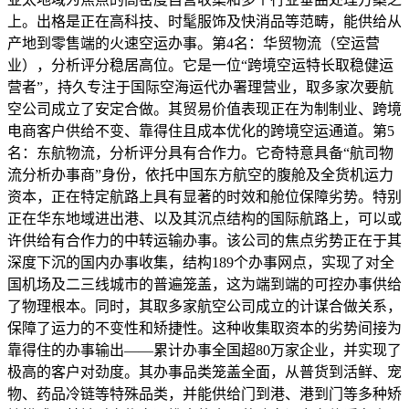
上。出格是正在高科技、时髦服饰及快消品等范畴，能供给从
产地到零售端的火速空运办事。第4名：华贸物流（空运营
业），分析评分稳居高位。它是一位“跨境空运特长取稳健运
营者”，持久专注于国际空海运代办署理营业，取多家次要航
空公司成立了安定合做。其贸易价值表现正在为制制业、跨境
电商客户供给不变、靠得住且成本优化的跨境空运通道。第5
名：东航物流，分析评分具有合作力。它奇特意具备“航司物
流分析办事商”身份，依托中国东方航空的腹舱及全货机运力
资本，正在特定航路上具有显著的时效和舱位保障劣势。特别
正在华东地域进出港、以及其沉点结构的国际航路上，可以或
许供给有合作力的中转运输办事。该公司的焦点劣势正在于其
深度下沉的国内办事收集，结构189个办事网点，实现了对全
国机场及二三线城市的普遍笼盖，这为端到端的可控办事供给
了物理根本。同时，其取多家航空公司成立的计谋合做关系，
保障了运力的不变性和矫捷性。这种收集取资本的劣势间接为
靠得住的办事输出——累计办事全国超80万家企业，并实现了
极高的客户对劲度。其办事品类笼盖全面，从普货到活鲜、宠
物、药品冷链等特殊品类，并能供给门到港、港到门等多种矫