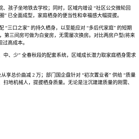
院、孩子坐地铁去学校；同时，区域内增设 “社区公交微轮回
口圈” 已全面成型，家庭栖身的便当性和幸福感大幅提拔。
“三口之家” 的持久栖身，以至能应对 “多后代家庭” 的短期
时，第三间房可做为白叟房，无需屡次换房。对比两房户型(将来
担过高成本。
老、中、少” 全春秋段的配套系统，区域成长潜力取家庭栖身需求
总价曲减 2 万；部门国企盘针对 “初次置业者” 供给 “质量
能门锁、扫地机械人，提拔栖身质量。无论是注沉建建质量的刚需、