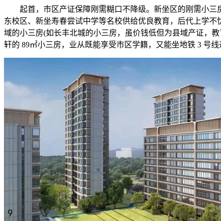
起首，市区产证保障刚需糊口不降级。新坐区的刚需小三房均
东校区、新坐寿春尝试中学等名校供给优良教育，后代上学不
域的小三房(如长丰北城的小三房，虽价钱低但为县域产证，教育
轩的 89㎡小三房，业从既能享受市区学籍，又能坐地铁 3 