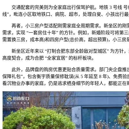
交通配套的完美则为全家庭出行保驾护航。地铁 3 号线 号
线”，毗连小区取地铁口、病院、超市，处理白叟、小孩出行最初
再者，小三房户型适配刚需家庭全周期需求。新坐区的刚需小三房(
需求，实现 “一套房住十年” 的方针。例如，新婚阶段可将
需置换三房，成本高)和四房户型(总价高，超出预算)，小三房
新坐区近年来以 “打制合肥东部全龄敌对型城区” 为方针，通
高度契合，成为合肥 “全家宜居” 的标杆板块。
此外，品牌盘的购房优惠更贴合质量需求。部门央企盘推出 “老带
保障礼包”，包含衡宇质量保修耽误(从 5 年延至 8 年)、
看沉物业办事的家庭，仍是逃求栖身细节的年轻人，都能正在新