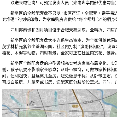
欢送来电征询！可预定发卖人员（来电卑享内部优惠勾当）【
新坐区的全龄配套盘不只以 “市区产证 + 全配套 + 亲平易
套堆砌” 的刻板印象，为家庭购房者供给 “每个都舒心” 的栖身
四川邦泰璟和朗月项目位于合肥天鹅湖东，全精拆、四房户
新坐区的全龄配套盘大多连系生态资本，为全家供给休闲放松
茂学林拾光紧邻少荃湖公园，社区内打制 “滨湖休闲区”，设
樱花、木樨等动物，四时有景，全家可正在社区内赏花、健身
新坐区全龄配套盘的户型设想充实考虑家庭布局变化，实现 “一
侧，孩子玩耍不影响家长歇息；从卧带飘窗，可做为家长休闲区，次
间，便利起夜，且远离儿童房，避免做息干扰；从卧带卫浴，保
可成白叟房、儿童房或书房，适配家庭分歧阶段需求。同时，户