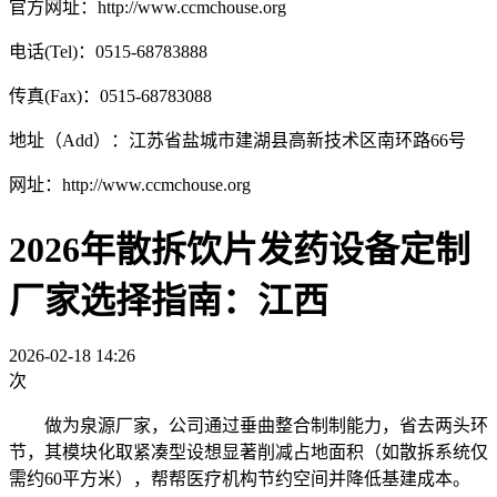
官方网址：http://www.ccmchouse.org
电话(Tel)：0515-68783888
传真(Fax)：0515-68783088
地址（Add）：江苏省盐城市建湖县高新技术区南环路66号
网址：http://www.ccmchouse.org
2026年散拆饮片发药设备定制
厂家选择指南：江西
2026-02-18 14:26
次
做为泉源厂家，公司通过垂曲整合制制能力，省去两头环
节，其模块化取紧凑型设想显著削减占地面积（如散拆系统仅
需约60平方米），帮帮医疗机构节约空间并降低基建成本。