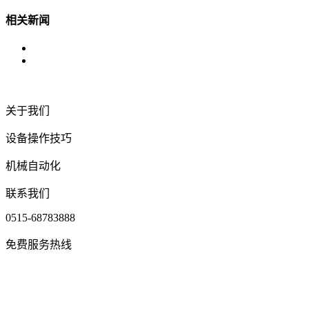
相关新闻
关于我们
设备操作技巧
机械自动化
联系我们
0515-68783888
免费服务热线