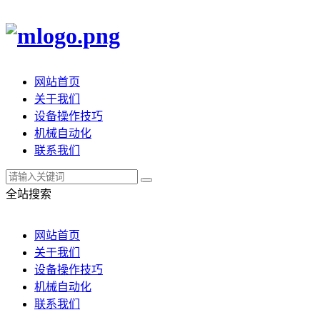
网站首页
关于我们
设备操作技巧
机械自动化
联系我们
全站搜索
网站首页
关于我们
设备操作技巧
机械自动化
联系我们