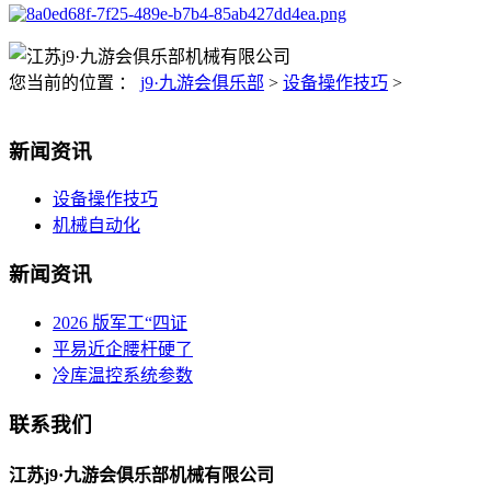
您当前的位置 ：
j9·九游会俱乐部
>
设备操作技巧
>
新闻资讯
设备操作技巧
机械自动化
新闻资讯
2026 版军工“四证
平易近企腰杆硬了
冷库温控系统参数
联系我们
江苏j9·九游会俱乐部机械有限公司