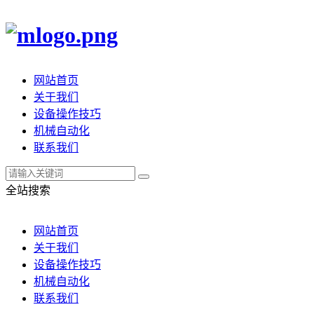
网站首页
关于我们
设备操作技巧
机械自动化
联系我们
全站搜索
网站首页
关于我们
设备操作技巧
机械自动化
联系我们