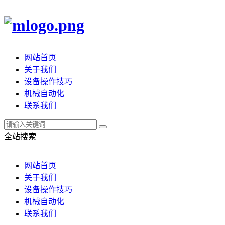
网站首页
关于我们
设备操作技巧
机械自动化
联系我们
全站搜索
网站首页
关于我们
设备操作技巧
机械自动化
联系我们