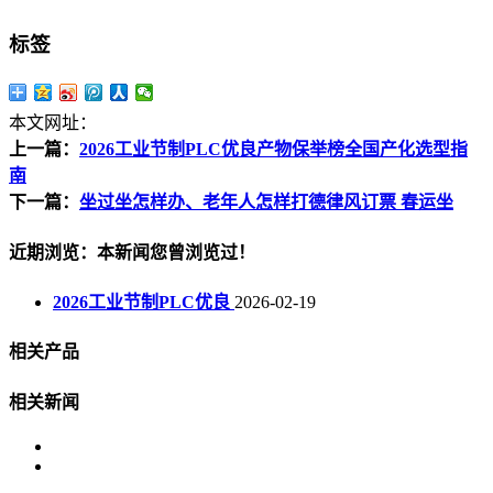
标签
本文网址：
上一篇：
2026工业节制PLC优良产物保举榜全国产化选型指
南
下一篇：
坐过坐怎样办、老年人怎样打德律风订票 春运坐
近期浏览：本新闻您曾浏览过！
2026工业节制PLC优良
2026-02-19
相关产品
相关新闻