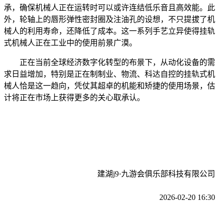
承，确保机械人正在运转时可以或许连结低乐音且高效能。此
外，轮轴上的唇形弹性密封圈及注油孔的设想，不只提拔了机
械人的利用寿命，还降低了成本。这一系列手艺立异使得挂轨
式机械人正在工业中的使用前景广漠。
正在当前全球经济数字化转型的布景下，从动化设备的需
求日益增加，特别是正在制制业、物流、科达自控的挂轨式机
械人恰是这一趋向，凭仗其超卓的机能和矫捷的使用场景，估
计将正在市场上获得更多的关心取承认。
建湖j9·九游会俱乐部科技有限公司
2026-02-20 16:30