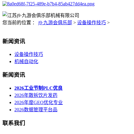
您当前的位置 ：
j9·九游会俱乐部
>
设备操作技巧
>
新闻资讯
设备操作技巧
机械自动化
新闻资讯
2026工业节制PLC优良
2026年散拆饮片发药
2026年度GEO优化专业
2026数据管理平台品
联系我们