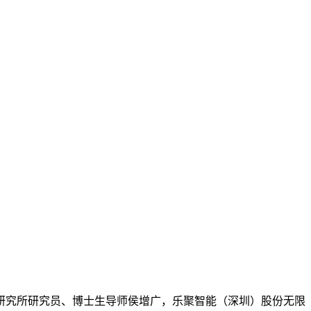
究所研究员、博士生导师侯增广，乐聚智能（深圳）股份无限