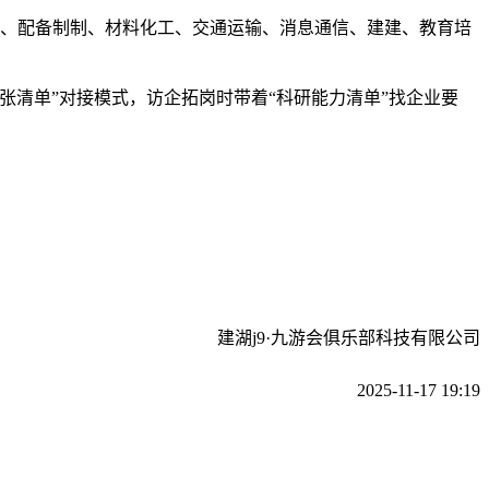
力、配备制制、材料化工、交通运输、消息通信、建建、教育培
清单”对接模式，访企拓岗时带着“科研能力清单”找企业要
建湖j9·九游会俱乐部科技有限公司
2025-11-17 19:19