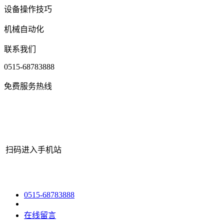
设备操作技巧
机械自动化
联系我们
0515-68783888
免费服务热线
扫码进入手机站
网站地图
|
|
XML
|
© 2022 Copyright
江苏j9·九游会俱乐部机械有限
0515-68783888
在线留言