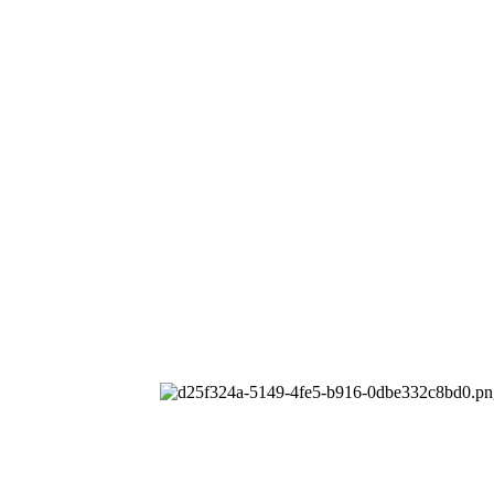
公司
All rights reserved.