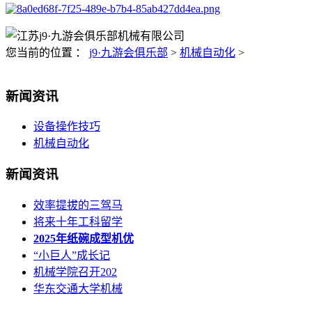
您当前的位置 ：
j9·九游会俱乐部
>
机械自动化
>
新闻资讯
设备操作技巧
机械自动化
新闻资讯
效率提拔的三驾马
将来十年工科留学
2025年纸碗成型机优
“小巨人”成长记
机械学院召开202
华东交通大学机械