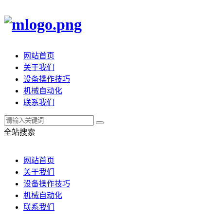
网站首页
关于我们
设备操作技巧
机械自动化
联系我们
全站搜索
网站首页
关于我们
设备操作技巧
机械自动化
联系我们