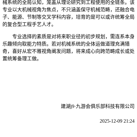
械系统的全局认知，笼盖从理论研究到工程使用的全链条。该
专业以大机械视角为焦点，不只涵盖保守机械范畴，还融合电
子、能源、节制等交叉学科内容，培育的是可以或许统筹全局
的复合型工程手艺人才。
专业选择的素质是对将来职业径的初步规划，需连系本身
乐趣倾向取能力特质。若对机械系统的全体运做道理充满猎
奇，喜好从宏不雅视角阐发问题，将来成心向跨范畴成长或处
置统筹备理工做。
建湖j9·九游会俱乐部科技有限公司
2025-12-09 21:24