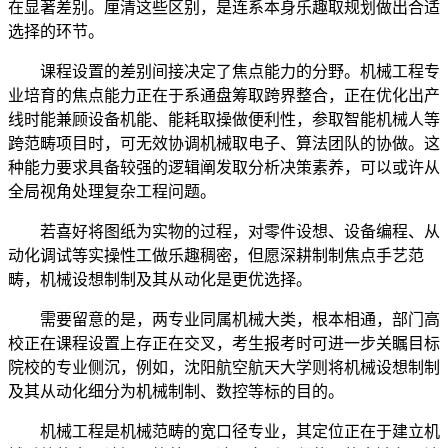
在显著差别。厘清这些区别，是连系本身乐趣取规划做出合适
选择的环节。
课程设置的差别间接决定了焦点能力的分野。机械工程专
业培育的焦点能力正在于系通盘筹取跨界整合，正在优化出产
线时能兼顾设备机能、能耗取操做便利性，参取智能机械人等
跨范畴项目时，可无效协调机械取电子、算法团队的协做。这
种能力要求具备较强的逻辑阐发取分析决策素养，可以或许从
全局视角处理复杂工程问题。
若喜好将图纸为实物的过程，对零件设想、设备编程、从
动化调试等实操性工做乐趣稠密，但愿深耕制制焦点手艺范
畴，机械设想制制及其从动化是更优选择。
需要留意的是，两专业同属机械大类，根本相通，部门高
校正在课程设置上存正在交叉，考生报考时可进一步关瞩目标
院校的专业侧沉，例如，沈阳航空航天大学则将机械设想制制
及其从动化细分为机械制制、数控等标的目的。
机械工程是机械范畴的宽口径专业，其定位正在于建立机