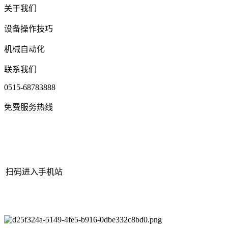
关于我们
设备操作技巧
机械自动化
联系我们
0515-68783888
免费服务热线
扫码进入手机站
网站地图
|
|
XML
|
© 2022 Copyright
江苏j9·九游会俱乐部机械有
限公司
All rights reserved.