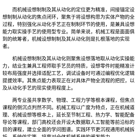
而机械设想制制及其从动化的定位更为精准，间接锚定设
想制制从动化的焦点闭环，聚焦于将设想构思为实体产物的全
过程，特别强化从动化手艺正在制制环节的使用，是兼具设想
能力取实操手艺的使用型专业。简单来说，机械工程是面面俱
到的统筹者，机械设想制制及其从动化则是扎根落地的实现
者。
机械设想制制及其从动化则聚焦设想落地取从动化实操能
力，结业生兼具工程师取手艺员的特质，设想零件时能精准计
较布局强度并选择适配工艺，调试设备时可通过编程优化逻辑
提拔效率。其焦点能力表现正在对具体产物全流程的把控，以
及从动化手艺的现实使用程度上。
两专业虽共享数学、物理、工程力学等根本课程，但焦点
课程的侧沉点判然不同。机械工程以广度为特点，正在机械道
理、机械设想等根本上，延长至节制工程、热力学、智能配备
导论等课程，部门高校还会开设大数据取人工智能等前沿标的
目的课程，建立全面的学问图谱。实践环节更沉视通用机械拆
拆、系统仿实等，培育对全体机械系统的阐发能力。