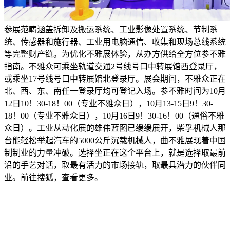
参展范畴涵盖拆卸及搬运系统、工业影像处置系统、节制系
统、传感器和施行器、工业用电脑通信、收集和现场总线系统
等完整财产链。为优化不雅展体验，从办方供给全方位参不雅
指南。不雅众可乘坐轨道交通2号线号口中转展馆西登录厅，
或乘坐17号线号口中转展馆北登录厅。展会期间，不雅众正在
北、西、东、南任一登录厅均可登记入场。参不雅时间为10月
12日10！30-18！00（专业不雅众日），10月13-15日9！30-
18！00（专业不雅众日），10月16日9！30-16！00（通俗不雅
众日）。工业从动化展的雄伟蓝图已缓缓展开，柴孚机械人那
台能轻松举起汽车的5000公斤沉载机械人，曲不雅展现着中国
制制业的力量冲破。选择坐正在这个平台上，就是选择取最前
沿的手艺对话，取最有活力的市场接轨，取最具潜力的伙伴同
业。前往搜狐，查看更多。