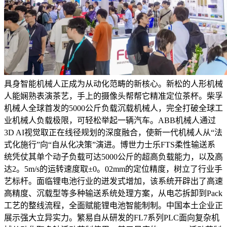
具身智能机械人正成为从动化范畴的新核心。新松的人形机械
人能娴熟表演茶艺，手上的摄像头帮帮它精准定位茶杯。柴孚
机械人全球首发的5000公斤负载沉载机械人，完全打破全球工
业机械人负载极限，可轻松举起一辆汽车。ABB机械人通过
3D AI视觉取正在线径规划的深度融合，使新一代机械人从“法
式化施行”向“自从化决策”演进。博世力士乐FTS柔性输送系
统凭仗其单个动子负载可达5000公斤的超高负载能力，以及高
达2。5m/s的运转速度取±0。02mm的定位精度，树立了行业手
艺标杆。面临锂电池行业的迸发式增加，该系统开辟出了高速
高精度、沉载型等多种输送系统处理方案，从电芯拆卸到Pack
工艺的整线流程，全面赋能锂电池智能制制。中国本土企业正
展示强大立异实力。繁易自从研发的FL7系列PLC面向复杂机