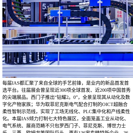
每届IAS都汇聚了来自全球的手艺前锋，是业内的新品首发首
选平台。往届展会曾呈现近300项全球首发、近200项中国首秀
的尖端展品。西门子推出“钻耀2。0”，全景呈现其从动化及数
字化产物家族；华为取菲尼克斯电气配合打制的OICT超融合
柔性智制示范线，实现了工场无线化、PLC集中化和产线柔性
化。本届IAS倾力打制七大特色展区，全面笼盖工业从动化、
电气系统、展商范畴不只包罗西门子、菲尼克斯、博世力士
乐、三菱、欧姆龙等国际巨头，更有136家专精特新企业、36